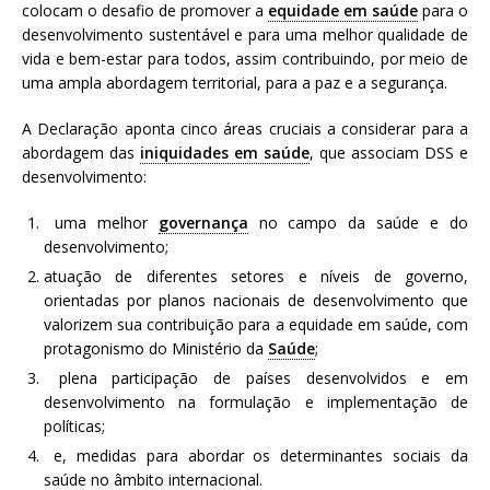
colocam o desafio de promover a
equidade em saúde
para o
a
desenvolvimento sustentável e para uma melhor qualidade de
S
vida e bem-estar para todos, assim contribuindo, por meio de
e
uma ampla abordagem territorial, para a paz e a segurança.
r
g
A Declaração aponta cinco áreas cruciais a considerar para a
i
abordagem das
iniquidades em saúde
, que associam DSS e
o
desenvolvimento:
A
r
uma melhor
governança
no campo da saúde e do
o
desenvolvimento;
u
atuação de diferentes setores e níveis de governo,
c
orientadas por planos nacionais de desenvolvimento que
a
valorizem sua contribuição para a equidade em saúde, com
protagonismo do Ministério da
Saúde
;
plena participação de países desenvolvidos e em
desenvolvimento na formulação e implementação de
políticas;
e, medidas para abordar os determinantes sociais da
saúde no âmbito internacional.