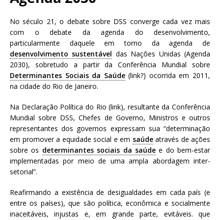
N
d
a
a
No século 21, o debate sobre DSS converge cada vez mais
c
ç
com o debate da agenda do desenvolvimento,
i
ã
particularmente daquele em torno da agenda de
o
o
desenvolvimento sustentável
das Nações Unidas (Agenda
n
O
2030), sobretudo a partir da Conferência Mundial sobre
a
s
Determinantes Sociais da Saúde
(link?)
ocorrida em 2011,
l
w
na cidade do Rio de Janeiro.
d
a
e
l
Na Declaração Política do Rio (link), resultante da Conferência
S
d
Mundial sobre DSS, Chefes de Governo, Ministros e outros
a
o
representantes dos governos expressam sua “determinação
ú
C
em promover a equidade social e em
saúde
através de ações
d
r
sobre os
determinantes sociais da saúde
e do bem-estar
e
u
implementadas por meio de uma ampla abordagem inter-
P
z
setorial”.
ú
b
Reafirmando a existência de desigualdades em cada país (e
l
entre os países), que são política, econômica e socialmente
i
inaceitáveis, injustas e, em grande parte, evitáveis. que
c