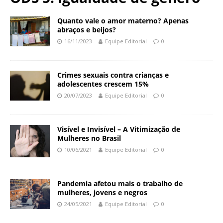
N
d
a
a
Quanto vale o amor materno? Apenas
c
abraços e beijos?
ç
i
16/11/2023
Equipe Editorial
0
ã
o
o
n
O
a
Crimes sexuais contra crianças e
s
l
adolescentes crescem 15%
w
d
20/07/2023
Equipe Editorial
0
a
e
l
S
d
a
Visível e Invisível​ – A Vitimização de
o
ú
Mulheres no Brasil
C
d
10/06/2021
Equipe Editorial
0
r
e
u
P
z
ú
Pandemia afetou mais o trabalho de
b
mulheres, jovens e negros
l
24/05/2021
Equipe Editorial
0
i
c