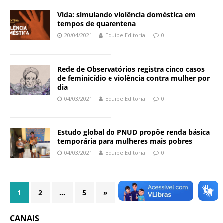
a
Vida: simulando violência doméstica em
S
tempos de quarentena
e
20/04/2021
Equipe Editorial
0
r
g
i
Rede de Observatórios registra cinco casos
o
de feminicídio e violência contra mulher por
A
dia
r
04/03/2021
Equipe Editorial
0
o
u
c
Estudo global do PNUD propõe renda básica
a
temporária para mulheres mais pobres
04/03/2021
Equipe Editorial
0
1
2
…
5
»
CANAIS