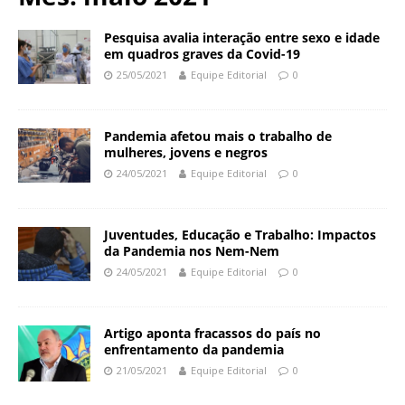
N
d
a
a
Pesquisa avalia interação entre sexo e idade
c
em quadros graves da Covid-19
ç
i
25/05/2021
Equipe Editorial
0
ã
o
o
n
O
a
Pandemia afetou mais o trabalho de
s
l
mulheres, jovens e negros
w
d
24/05/2021
Equipe Editorial
0
a
e
l
S
d
a
Juventudes, Educação e Trabalho: Impactos
o
ú
da Pandemia nos Nem-Nem
C
d
24/05/2021
Equipe Editorial
0
r
e
u
P
z
ú
Artigo aponta fracassos do país no
b
enfrentamento da pandemia
l
21/05/2021
Equipe Editorial
0
i
c