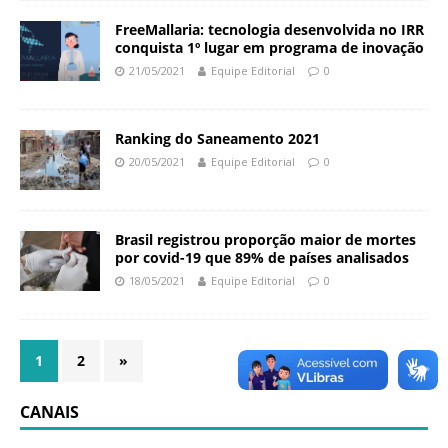
a
FreeMallaria: tecnologia desenvolvida no IRR
S
conquista 1º lugar em programa de inovação
e
21/05/2021
Equipe Editorial
0
r
g
i
Ranking do Saneamento 2021
o
20/05/2021
Equipe Editorial
0
A
r
o
u
Brasil registrou proporção maior de mortes
por covid-19 que 89% de países analisados
c
a
18/05/2021
Equipe Editorial
0
1
2
»
CANAIS