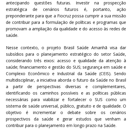
antecipando questões futuras. Investir na prospecção
a
estratégica de cenários futuros é, portanto, ação
S
preponderante para que a Fiocruz possa cumprir a sua missão
e
de contribuir para a formulação de políticas e programas que
r
promovam a ampliação da qualidade e do acesso às redes de
g
saúde.
i
o
Nesse contexto, o projeto Brasil Saúde Amanhã visa dar
A
subsídios para o planejamento estratégico do setor Saúde,
r
considerando três eixos: acesso e qualidade da atenção à
o
saúde; financiamento e gestão do SUS; segurança em saúde e
u
Complexo Econômico e Industrial da Saúde (CEIS). Sendo
c
multidisciplinar, a iniciativa aborda o futuro da Saúde no Brasil
a
a partir de perspectivas diversas e complementares,
identificando os caminhos possíveis e as políticas públicas
necessárias para viabilizar e fortalecer o SUS como um
sistema de saúde universal, público, gratuito e de qualidade. O
objetivo é incrementar o debate sobre os cenários
prospectivos da saúde e gerar estudos que venham a
contribuir para o planejamento em longo prazo na Saúde.