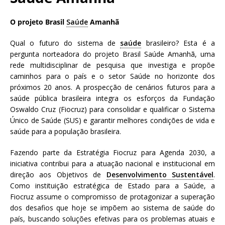
N
d
a
a
O projeto Brasil
Saúde
Amanhã
c
ç
i
ã
Qual o futuro do sistema de
saúde
brasileiro? Esta é a
o
o
pergunta norteadora do projeto Brasil Saúde Amanhã, uma
n
O
rede multidisciplinar de pesquisa que investiga e propõe
a
s
caminhos para o país e o setor Saúde no horizonte dos
l
w
próximos 20 anos. A prospecção de cenários futuros para a
d
a
saúde pública brasileira integra os esforços da Fundação
e
l
Oswaldo Cruz (Fiocruz) para consolidar e qualificar o Sistema
S
d
Único de Saúde (SUS) e garantir melhores condições de vida e
a
o
saúde para a população brasileira.
ú
C
d
Fazendo parte da Estratégia Fiocruz para Agenda 2030, a
r
e
iniciativa contribui para a atuação nacional e institucional em
u
P
direção aos Objetivos de
Desenvolvimento Sustentável
.
z
ú
Como instituição estratégica de Estado para a Saúde, a
b
Fiocruz assume o compromisso de protagonizar a superação
l
dos desafios que hoje se impõem ao sistema de saúde do
i
país, buscando soluções efetivas para os problemas atuais e
c