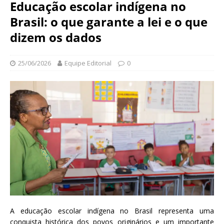
N
Educação escolar indígena no
d
a
Brasil: o que garante a lei e o que
a
c
ç
dizem os dados
i
ã
o
o
n
25/06/2026
Equipe Editorial
0
O
a
s
l
w
d
a
e
l
S
d
a
o
ú
C
d
r
e
u
P
z
ú
b
l
i
A educação escolar indígena no Brasil representa uma
c
conquista histórica dos povos originários e um importante