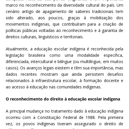
a
marco no reconhecimento da diversidade cultural do país. Um
S
cenário antigo de apagamento de saberes tradicionais tem
e
sido alterado, aos poucos, graças à mobilização dos
r
movimentos indígenas, que contribuíram para a criação de
g
políticas públicas voltadas ao reconhecimento e à garantia de
i
direitos culturais, linguísticos e territoriais.
o
Atualmente, a educação escolar indígena é reconhecida pela
A
legislação brasileira como uma modalidade específica,
r
diferenciada, intercultural e bilíngue (ou multilíngue, em muitos
o
casos). Os avanços legais existem e têm sua importância, mas
u
dados recentes mostram que ainda persistem desafios
c
relacionados à infraestrutura escolar, à formação docente e
a
ao acesso à educação nas comunidades indígenas.
O reconhecimento do direito à educação escolar indígena
A principal mudança no tratamento dado à educação indígena
ocorreu com a Constituição Federal de 1988. Pela primeira
vez, os povos indígenas tiveram assegurado o direito de