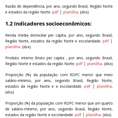
a
Razão de dependência, por ano, segundo Brasil, Região Norte
S
e estados da região Norte.
pdf
│
planilha
. (xlsx)
e
r
1.2 Indicadores socioeconômicos:
g
i
Renda média domiciliar per capita, por ano, segundo Brasil,
o
Região Norte, estados da região Norte e escolaridade.
pdf
│
A
planilha
. (xlsx)
r
o
Produto Interno Bruto per capita , por ano, segundo Brasil,
u
Região Norte e estados da região Norte.
pdf
│
planilha
. (xlsx)
c
a
Proporção (%) da população com RDPC menor que meio
salário-mínimo, por ano, segundo Brasil, Região Norte,
estados da região Norte e e escolaridade.
pdf
│
planilha
.
(xlsx)
Proporção (%) da população com RDPC menor que um quarto
de salário-mínimo, por ano, segundo Brasil, Região Norte,
estados da região Norte e escolaridade.
pdf
│
planilha
. (xlsx)