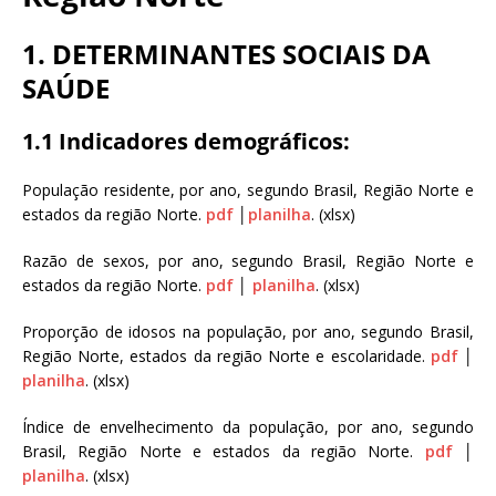
N
d
a
a
1. DETERMINANTES SOCIAIS DA
c
ç
i
SAÚDE
ã
o
o
n
1.1 Indicadores demográficos:
O
a
s
l
População residente, por ano, segundo Brasil, Região Norte e
w
d
estados da região Norte.
pdf
│
planilha
. (xlsx)
a
e
l
S
Razão de sexos, por ano, segundo Brasil, Região Norte e
d
a
estados da região Norte.
pdf
│
planilha
. (xlsx)
o
ú
C
d
Proporção de idosos na população, por ano, segundo Brasil,
r
e
Região Norte, estados da região Norte e escolaridade.
pdf
│
u
P
planilha
. (xlsx)
z
ú
b
Índice de envelhecimento da população, por ano, segundo
l
Brasil, Região Norte e estados da região Norte.
pdf
│
i
planilha
. (xlsx)
c