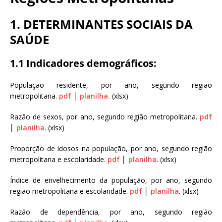
N
d
a
a
1. DETERMINANTES SOCIAIS DA
c
ç
i
SAÚDE
ã
o
o
n
1.1 Indicadores demográficos:
O
a
s
l
População residente, por ano, segundo região
w
d
metropolitana.
pdf
│
planilha.
(xlsx)
a
e
l
S
Razão de sexos, por ano, segundo região metropolitana.
pdf
d
a
│
planilha
. (xlsx)
o
ú
C
d
Proporção de idosos na população, por ano, segundo região
r
e
metropolitana e escolaridade.
pdf
│
planilha
. (xlsx)
u
P
z
ú
Índice de envelhecimento da população, por ano, segundo
b
região metropolitana e escolaridade.
pdf
│
planilha
. (xlsx)
l
i
Razão de dependência, por ano, segundo região
c