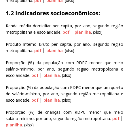
metropolitana.
pdf
│
planilha
. (xlsx)
a
S
1.2 Indicadores socioeconômicos:
e
r
Renda média domiciliar per capita, por ano, segundo região
g
metropolitana e escolaridade.
pdf
│
planilha
. (xlsx)
i
o
Produto Interno Bruto per capita, por ano, segundo região
A
metropolitana.
pdf
│
planilha
. (xlsx)
r
o
Proporção (%) da população com RDPC menor que meio
u
salário-mínimo, por ano, segundo região metropolitana e
c
escolaridade.
pdf
│
planilha
. (xlsx)
a
Proporção (%) da população com RDPC menor que um quarto
de salário-mínimo, por ano, segundo região metropolitana e
escolaridade.
pdf
│
planilha
. (xlsx)
Proporção (%) de crianças com RDPC menor que meio
salário-mínimo, por ano, segundo região metropolitana.
pdf
│
planilha
. (xlsx)