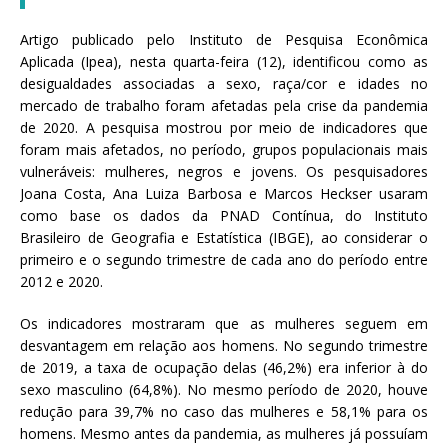
a
Artigo publicado pelo Instituto de Pesquisa Econômica
S
Aplicada (Ipea), nesta quarta-feira (12), identificou como as
e
desigualdades associadas a sexo, raça/cor e idades no
r
mercado de trabalho foram afetadas pela crise da pandemia
g
de 2020. A pesquisa mostrou por meio de indicadores que
i
foram mais afetados, no período, grupos populacionais mais
o
vulneráveis: mulheres, negros e jovens. Os pesquisadores
A
Joana Costa, Ana Luiza Barbosa e Marcos Heckser usaram
r
como base os dados da PNAD Contínua, do Instituto
o
Brasileiro de Geografia e Estatística (IBGE), ao considerar o
u
primeiro e o segundo trimestre de cada ano do período entre
c
2012 e 2020.
a
Os indicadores mostraram que as mulheres seguem em
desvantagem em relação aos homens. No segundo trimestre
de 2019, a taxa de ocupação delas (46,2%) era inferior à do
sexo masculino (64,8%). No mesmo período de 2020, houve
redução para 39,7% no caso das mulheres e 58,1% para os
homens. Mesmo antes da pandemia, as mulheres já possuíam