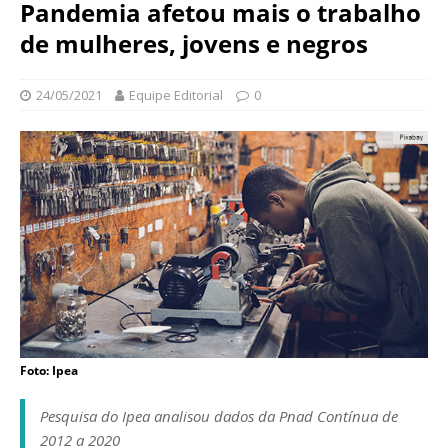
N
Pandemia afetou mais o trabalho
d
a
de mulheres, jovens e negros
a
c
ç
i
ã
o
24/05/2021
Equipe Editorial
0
o
n
O
a
s
l
w
d
a
e
l
S
d
a
o
ú
C
d
r
e
u
P
z
ú
Foto: Ipea
b
l
Pesquisa do Ipea analisou dados da Pnad Contínua de
i
2012 a 2020
c