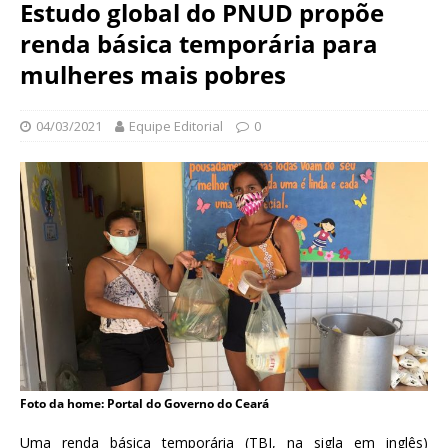
N
Estudo global do PNUD propõe
d
a
renda básica temporária para
a
c
ç
mulheres mais pobres
i
ã
o
o
n
04/03/2021
Equipe Editorial
0
O
a
s
l
w
d
a
e
l
S
d
a
o
ú
C
d
r
e
u
P
z
ú
b
l
Foto da home: Portal do Governo do Ceará
i
Uma renda básica temporária (TBI, na sigla em inglês)
c