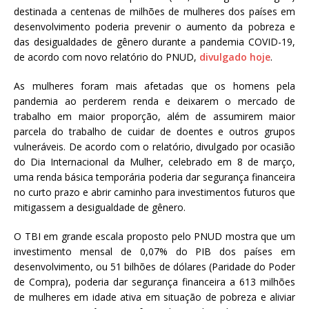
destinada a centenas de milhões de mulheres dos países em
a
desenvolvimento poderia prevenir o aumento da pobreza e
S
das desigualdades de gênero durante a pandemia COVID-19,
e
de acordo com novo relatório do PNUD,
divulgado hoje
.
r
g
As mulheres foram mais afetadas que os homens pela
i
pandemia ao perderem renda e deixarem o mercado de
o
trabalho em maior proporção, além de assumirem maior
A
parcela do trabalho de cuidar de doentes e outros grupos
r
vulneráveis. De acordo com o relatório, divulgado por ocasião
o
do Dia Internacional da Mulher, celebrado em 8 de março,
u
uma renda básica temporária poderia dar segurança financeira
c
no curto prazo e abrir caminho para investimentos futuros que
a
mitigassem a desigualdade de gênero.
O TBI em grande escala proposto pelo PNUD mostra que um
investimento mensal de 0,07% do PIB dos países em
desenvolvimento, ou 51 bilhões de dólares (Paridade do Poder
de Compra), poderia dar segurança financeira a 613 milhões
de mulheres em idade ativa em situação de pobreza e aliviar