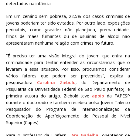
detectados na infância.
Em um cenário sem pobreza, 22,5% dos casos criminais de
jovens poderiam ter sido evitados. Por outro lado, exposições
perinatais, como gravidez não planejada, prematuridade,
filhos de mães fumantes ou de usuárias de álcool não
apresentaram nenhuma relação com crimes no futuro.
“É preciso ter uma visão integral do jovem que entra na
criminalidade para tentar entender as circunstâncias que o
levaram a essa situação. Por isso, procuramos considerar
vários fatores que podem ser prevenidos”, explica a
pesquisadora
Carolina Ziebold
, do Departamento de
Psiquiatria da Universidade Federal de São Paulo (Unifesp), e
primeira autora do artigo. Ziebold teve
apoio
da FAPESP
durante o doutorado e também recebeu bolsa Jovem Talento
Pesquisador do Programa de Internacionalização da
Coordenação de Aperfeiçoamento de Pessoal de Nível
Superior (Capes).
Para o professor da Unifesp
Ary Gadelha
,
orientador de