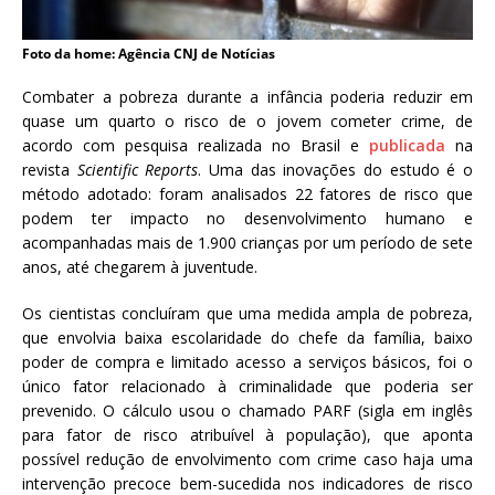
a
S
Foto da home: Agência CNJ de Notícias
e
r
Combater a pobreza durante a infância poderia reduzir em
g
quase um quarto o risco de o jovem cometer crime, de
i
acordo com pesquisa realizada no Brasil e
publicada
na
o
revista
Scientific Reports
. Uma das inovações do estudo é o
A
método adotado: foram analisados 22 fatores de risco que
r
podem ter impacto no desenvolvimento humano e
o
acompanhadas mais de 1.900 crianças por um período de sete
u
anos, até chegarem à juventude.
c
a
Os cientistas concluíram que uma medida ampla de pobreza,
que envolvia baixa escolaridade do chefe da família, baixo
poder de compra e limitado acesso a serviços básicos, foi o
único fator relacionado à criminalidade que poderia ser
prevenido. O cálculo usou o chamado PARF (sigla em inglês
para fator de risco atribuível à população), que aponta
possível redução de envolvimento com crime caso haja uma
intervenção precoce bem-sucedida nos indicadores de risco