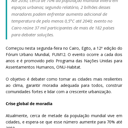
Até 2050, cerca de 70% da população mundial viverá em
a
espaços urbanos; segundo relatório, 2 bilhões desses
S
moradores podem enfrentar aumento adicional de
e
temperatura de pelo menos 0,5°C até 2040; evento no
r
Cairo reúne 37 mil participantes de mais de 182 países
g
para debater soluções.
i
o
Começou nesta segunda-feira no Cairo, Egito, a 12ª edição do
A
Fórum Urbano Mundial, FUM12. O evento ocorre a cada dois
r
anos e é promovido pelo Programa das Nações Unidas para
o
Assentamentos Humanos, ONU-Habitat.
u
c
O objetivo é debater como tornar as cidades mais resilientes
a
ao clima, garantir moradia adequada para todos, construir
comunidades fortes e lidar com a crescente urbanização.
Crise global de moradia
Atualmente, cerca de metade da população mundial vive em
cidades, e espera-se que esse número aumente para 70% até