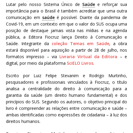
Lutar pelo nosso Sistema Único de
Saúde
e reforçar sua
a
importância para o Brasil é também acreditar que uma outra
S
comunicação em
saúde
é possível. Diante da pandemia de
e
Covid-19, em um contexto em que o valor do SUS ocupa uma
r
posição de destaque jamais vista nas mídias e na agenda
g
pública, a Editora Fiocruz lança Direito à Comunicação e
i
Saúde. Integrante da
coleção Temas em Saúde
, a obra
o
estará disponível para aquisição a partir de 28 de julho, nos
A
formatos impresso – via
Livraria Virtual da Editora
– e
r
digital, por meio da plataforma
SciELO Livros
.
o
u
Escrito por Luiz Felipe Stevanim e Rodrigo Murtinho,
c
pesquisadores e profissionais vinculados à Fiocruz, o título
a
analisa a centralidade do direito à comunicação para a
garantia da saúde (um direito humano fundamental) e dos
princípios do SUS. Segundo os autores, o objetivo principal do
livro é compreender as relações entre comunicação e saúde –
ambas identificadas como expressões de cidadania – à luz dos
direitos humanos.