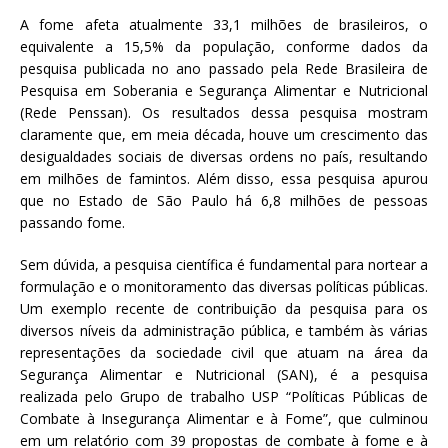
a
A
fome afeta atualmente 33,1 milhões de brasileiros, o
S
equivalente a 15,5% da população, conforme dados da
e
pesquisa publicada no ano passado pela Rede Brasileira de
r
Pesquisa em Soberania e Segurança Alimentar e Nutricional
g
(Rede Penssan). Os resultados dessa pesquisa mostram
i
claramente que, em meia década, houve um crescimento das
o
desigualdades sociais de diversas ordens no país, resultando
A
em milhões de famintos. Além disso, essa pesquisa apurou
r
que no Estado de São Paulo há 6,8 milhões de pessoas
o
passando fome.
u
c
Sem dúvida, a pesquisa científica é fundamental para nortear a
a
formulação e o monitoramento das diversas políticas públicas.
Um exemplo recente de contribuição da pesquisa para os
diversos níveis da administração pública, e também às várias
representações da sociedade civil que atuam na área da
Segurança Alimentar e Nutricional (SAN), é a pesquisa
realizada pelo Grupo de trabalho USP “Políticas Públicas de
Combate à Insegurança Alimentar e à Fome”, que culminou
em um relatório com 39 propostas de combate à fome e à