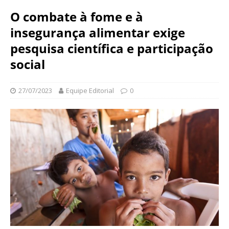
N
d
O combate à fome e à
a
a
c
insegurança alimentar exige
ç
i
ã
pesquisa científica e participação
o
o
n
social
O
a
s
l
w
27/07/2023
Equipe Editorial
0
d
a
e
l
S
d
a
o
ú
C
d
r
e
u
P
z
ú
b
l
i
c