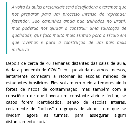
a
A volta às aulas presenciais será desafiadora e teremos que
S
nos preparar para um processo intenso de “aprender
e
fazendo”. São caminhos ainda não trilhados no Brasil,
r
mas poderão nos ajudar a construir uma educação de
g
qualidade, que faça muito mais sentido para o século em
i
que vivemos e para a construção de um país mais
o
inclusivo
A
r
Depois de cerca de 40 semanas distantes das salas de aula,
o
dada a pandemia de COVID em que ainda estamos imersos,
u
lentamente começam a retornar às escolas milhões de
c
estudantes brasileiros. Eles voltam em meio a temores ainda
a
fortes de riscos de contaminação, mas também com a
consciência de que haverá um constante abrir e fechar, se
casos forem identificados, senão de escolas inteiras,
certamente de “bolhas” ou grupos de alunos, em que se
dividem agora as turmas, para assegurar algum
distanciamento social.