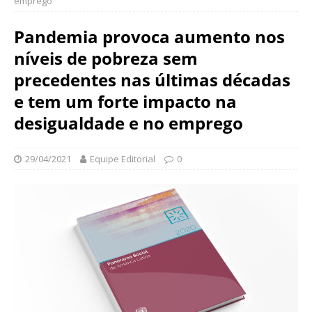
emprego
N
d
a
a
Pandemia provoca aumento nos
c
ç
i
níveis de pobreza sem
ã
o
o
precedentes nas últimas décadas
n
O
a
e tem um forte impacto na
s
l
desigualdade e no emprego
w
d
a
e
l
S
29/04/2021
Equipe Editorial
0
d
a
o
ú
C
d
r
e
u
P
z
ú
b
l
i
c