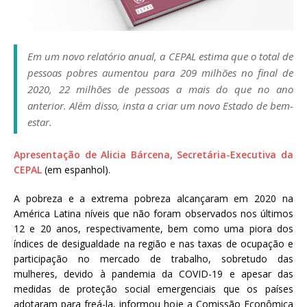
a
S
e
Em um novo relatório anual, a CEPAL estima que o total de
r
g
pessoas pobres aumentou para 209 milhões no final de
i
2020, 22 milhões de pessoas a mais do que no ano
o
anterior. Além disso, insta a criar um novo Estado de bem-
A
estar.
r
o
Apresentação de Alicia Bárcena, Secretária-Executiva da
u
CEPAL
(em espanhol).
c
a
A pobreza e a extrema pobreza alcançaram em 2020 na
América Latina níveis que não foram observados nos últimos
12 e 20 anos, respectivamente, bem como uma piora dos
índices de desigualdade na região e nas taxas de ocupação e
participação no mercado de trabalho, sobretudo das
mulheres, devido à pandemia da COVID-19 e apesar das
medidas de proteção social emergenciais que os países
adotaram para freá-la, informou hoje a Comissão Econômica