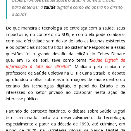
Cebes promove debate sobre o atual momento crucial
a
para entender a
saúde
digital e como ela opera no direito
S
à saúde
e
r
De que maneira a tecnologia se entrelaça com a saúde, seus
g
impactos e, no contexto do SUS, e como ela pode colaborar
i
com sua efetividade sem deixar de lado as lacunas existentes
o
e os potenciais riscos trazidos ao sistema? Responder a essas
A
questões foi o grande desafio da edição do Cebes Debate
r
que, em 15 de abril, teve como tema “
Saúde Digital: da
o
informação à luta por direitos
”. Mediado pela cebiana e
u
professora de
Saúde
Coletiva na UFPR Carla Straub, o debate
c
aprofundou o olhar sobre as informações de saúde dentro do
a
cenário das tecnologias digitais, o papel do Estado e os
interesses do setor privado ao colaborar nesta ação de
interesse público.
Partindo do contexto histórico, o debate sobre Saúde Digital
tem caminhado junto ao desenvolvimento da tecnologia,
especialmente a partir da década de 1990, até culminar, em
junho de 2020, na Estratégia Global de Saúde Digital da