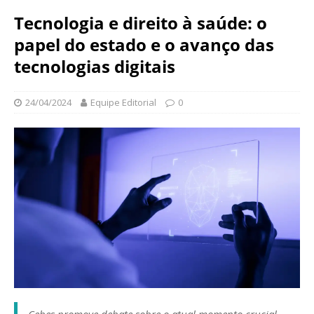
N
d
Tecnologia e direito à saúde: o
a
a
c
papel do estado e o avanço das
ç
i
ã
tecnologias digitais
o
o
n
O
a
24/04/2024
Equipe Editorial
0
s
l
w
d
a
e
l
S
d
a
o
ú
C
d
r
e
u
P
z
ú
b
l
i
c