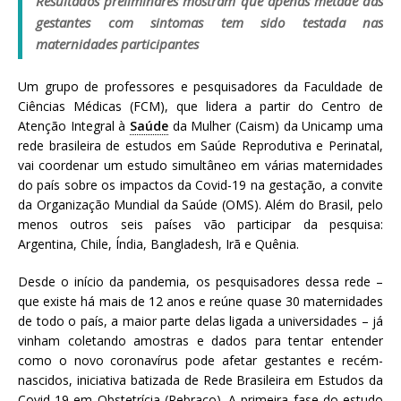
Resultados preliminares mostram que apenas metade das
a
gestantes com sintomas tem sido testada nas
S
maternidades participantes
e
r
Um grupo de professores e pesquisadores da Faculdade de
g
Ciências Médicas (FCM), que lidera a partir do Centro de
i
Atenção Integral à
Saúde
da Mulher (Caism) da Unicamp uma
o
rede brasileira de estudos em Saúde Reprodutiva e Perinatal,
A
vai coordenar um estudo simultâneo em várias maternidades
r
do país sobre os impactos da Covid-19 na gestação, a convite
o
da Organização Mundial da Saúde (OMS). Além do Brasil, pelo
u
menos outros seis países vão participar da pesquisa:
c
Argentina, Chile, Índia, Bangladesh, Irã e Quênia.
a
Desde o início da pandemia, os pesquisadores dessa rede –
que existe há mais de 12 anos e reúne quase 30 maternidades
de todo o país, a maior parte delas ligada a universidades – já
vinham coletando amostras e dados para tentar entender
como o novo coronavírus pode afetar gestantes e recém-
nascidos, iniciativa batizada de Rede Brasileira em Estudos da
Covid-19 em Obstetrícia (Rebraco). A primeira fase do estudo