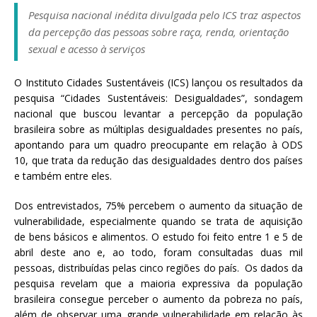
a
Pesquisa nacional inédita divulgada pelo ICS traz aspectos
S
da percepção das pessoas sobre raça, renda, orientação
e
sexual e acesso à serviços
r
g
O Instituto Cidades Sustentáveis (ICS) lançou os resultados da
i
pesquisa “Cidades Sustentáveis: Desigualdades”, sondagem
o
nacional que buscou levantar a percepção da população
A
brasileira sobre as múltiplas desigualdades presentes no país,
r
apontando para um quadro preocupante em relação à ODS
o
10, que trata da redução das desigualdades dentro dos países
u
e também entre eles.
c
a
Dos entrevistados, 75% percebem o aumento da situação de
vulnerabilidade, especialmente quando se trata de aquisição
de bens básicos e alimentos. O estudo foi feito entre 1 e 5 de
abril deste ano e, ao todo, foram consultadas duas mil
pessoas, distribuídas pelas cinco regiões do país. Os dados da
pesquisa revelam que a maioria expressiva da população
brasileira consegue perceber o aumento da pobreza no país,
além de observar uma grande vulnerabilidade em relação às