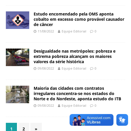
a
S
Estudo encomendado pela OMS aponta
e
cobalto em excesso como provável causador
de câncer
r
g
11/08/2022
Equipe Editorial
0
i
o
A
Desigualdade nas metrópoles: pobreza e
extrema pobreza alcançam os maiores
r
valores da série histórica
o
09/08/2022
Equipe Editorial
0
u
c
a
Maioria das cidades com contratos
irregulares concentra-se nos estados do
Norte e do Nordeste, aponta estudo do ITB
09/08/2022
Equipe Editorial
0
1
2
»