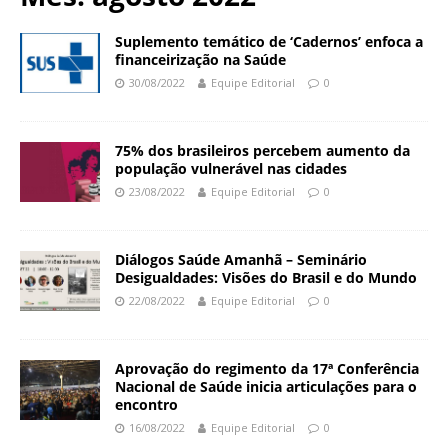
N
d
a
a
Suplemento temático de ‘Cadernos’ enfoca a
c
financeirização na Saúde
ç
i
30/08/2022
Equipe Editorial
0
ã
o
o
n
O
a
75% dos brasileiros percebem aumento da
s
l
população vulnerável nas cidades
w
d
23/08/2022
Equipe Editorial
0
a
e
l
S
d
a
Diálogos Saúde Amanhã – Seminário
o
ú
Desigualdades: Visões do Brasil e do Mundo
C
d
22/08/2022
Equipe Editorial
0
r
e
u
P
z
ú
Aprovação do regimento da 17ª Conferência
b
Nacional de Saúde inicia articulações para o
l
encontro
i
16/08/2022
Equipe Editorial
0
c