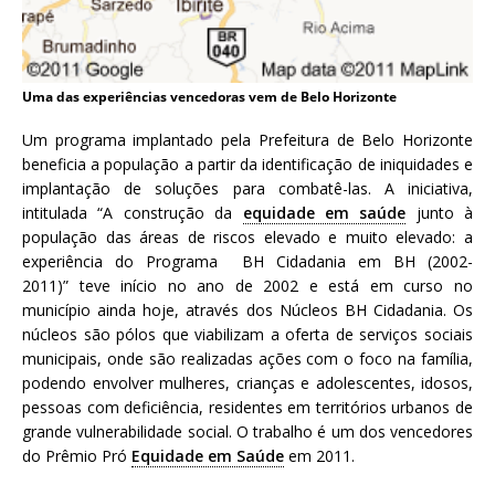
a
S
e
r
Uma das experiências vencedoras vem de Belo Horizonte
g
Um programa implantado pela Prefeitura de Belo Horizonte
i
beneficia a população a partir da identificação de iniquidades e
o
implantação de soluções para combatê-las. A iniciativa,
A
intitulada “A construção da
equidade em saúde
junto à
r
população das áreas de riscos elevado e muito elevado: a
o
experiência do Programa BH Cidadania em BH (2002-
u
2011)” teve início no ano de 2002 e está em curso no
c
município ainda hoje, através dos Núcleos BH Cidadania. Os
a
núcleos são pólos que viabilizam a oferta de serviços sociais
municipais, onde são realizadas ações com o foco na família,
podendo envolver mulheres, crianças e adolescentes, idosos,
pessoas com deficiência, residentes em territórios urbanos de
grande vulnerabilidade social. O trabalho é um dos vencedores
do Prêmio Pró
Equidade em Saúde
em 2011.