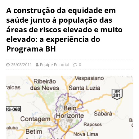
N
d
A construção da equidade em
a
a
c
saúde junto à população das
ç
i
ã
áreas de riscos elevado e muito
o
o
n
elevado: a experiência do
O
a
Programa BH
s
l
w
d
a
e
25/08/2011
Equipe Editorial
0
l
S
d
a
o
ú
C
d
r
e
u
P
z
ú
b
l
i
c