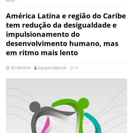
lento
N
d
a
a
América Latina e região do Caribe
c
ç
i
tem redução da desigualdade e
ã
o
o
impulsionamento do
n
O
a
desenvolvimento humano, mas
s
l
em ritmo mais lento
w
d
a
e
l
S
05/08/2014
Equipe Editorial
0
d
a
o
ú
C
d
r
e
u
P
z
ú
b
l
i
c