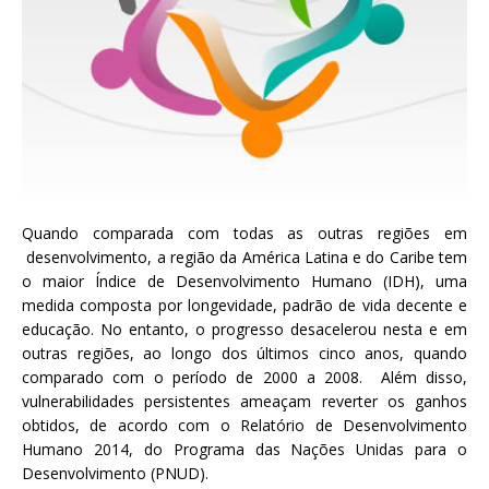
a
S
e
r
g
i
o
A
r
Quando comparada com todas as outras regiões em
o
desenvolvimento, a região da América Latina e do Caribe tem
u
o maior Índice de Desenvolvimento Humano (IDH), uma
c
medida composta por longevidade, padrão de vida decente e
a
educação. No entanto, o progresso desacelerou nesta e em
outras regiões, ao longo dos últimos cinco anos, quando
comparado com o período de 2000 a 2008. Além disso,
vulnerabilidades persistentes ameaçam reverter os ganhos
obtidos, de acordo com o Relatório de Desenvolvimento
Humano 2014, do Programa das Nações Unidas para o
Desenvolvimento (PNUD).