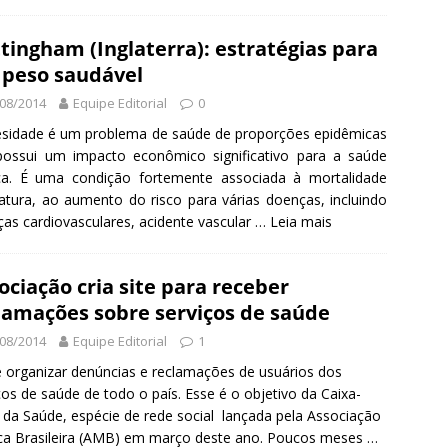
tingham (Inglaterra): estratégias para
peso saudável
08/2014
Equipe Editorial
0
sidade é um problema de saúde de proporções epidêmicas
possui um impacto econômico significativo para a saúde
ica. É uma condição fortemente associada à mortalidade
tura, ao aumento do risco para várias doenças, incluindo
as cardiovasculares, acidente vascular …
Leia mais
ociação cria site para receber
lamações sobre serviços de saúde
08/2014
Equipe Editorial
1
e organizar denúncias e reclamações de usuários dos
ços de saúde de todo o país. Esse é o objetivo da Caixa-
 da Saúde, espécie de rede social lançada pela Associação
a Brasileira (AMB) em março deste ano. Poucos meses …