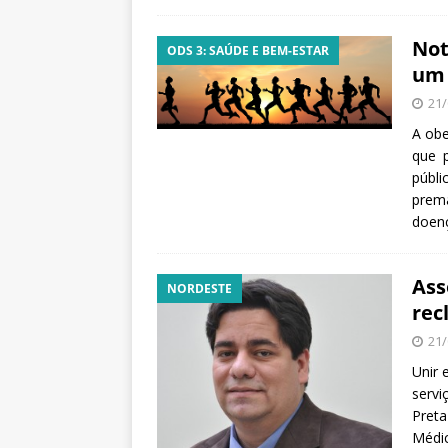
Not
ODS 3: SAÚDE E BEM-ESTAR
um 
21/
A obe
que 
públ
prema
doenç
Ass
NORDESTE
rec
21/
Unir 
servi
Preta
Médic