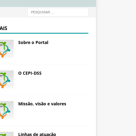
d
a
ç
ã
AIS
o
O
Sobre o Portal
s
w
a
l
d
O CEPI-DSS
o
C
r
u
Missão, visão e valores
z
Linhas de atuação