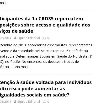
mais
ticipantes da 1a CRDSS repercutem
posições sobre acesso e qualidade dos
viços de saúde
08/2014
Equipe Editorial
0
tembro de 2013, acadêmicos especialistas, representantes
a
verno e da sociedade civil se reuniram na
1
Conferência
a
nal sobre Determinantes Sociais em Saúde do Nordeste
(1
), no Recife. No encontro, os debates e trocas de
iência …
Leia mais
tenção à saúde voltada para indivíduos
alto risco pode aumentar as
igualdades sociais em saúde?
08/2014
Equipe Editorial
0