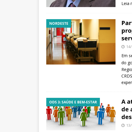
Leia 
Par
NORDESTE
pro
ser
14/
Em se
do go
Regio
CRDSS
exper
A a
ODS 3: SAÚDE E BEM-ESTAR
de 
des
13/