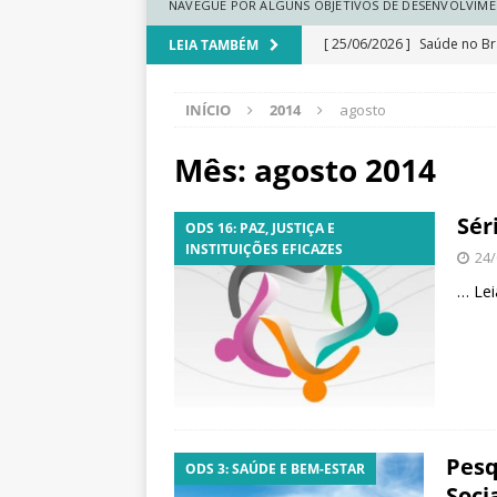
N
NAVEGUE POR ALGUNS OBJETIVOS DE DESENVOLVIME
a
[ 25/06/2026 ]
Saúde no Bra
LEIA TAMBÉM
c
i
a medicina regenerativa
o
INÍCIO
2014
agosto
[ 25/06/2026 ]
Comunidades
n
a
climática
DESTAQUE
Mês:
agosto 2014
l
[ 25/06/2026 ]
Ranking do
d
Sér
e
ODS 16: PAZ, JUSTIÇA E
[ 25/06/2026 ]
Renda cresc
S
INSTITUIÇÕES EFICAZES
24/
regionais
DESTAQUE
a
…
Lei
ú
[ 25/06/2026 ]
Educação esc
d
e
dados
DESTAQUE
P
ú
b
l
Pesq
i
ODS 3: SAÚDE E BEM-ESTAR
Soci
c