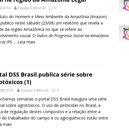
8/2014
Equipe Editorial
0
ituto do Homem e Meio Ambiente da Amazônia (Imazon)
 público neste sábado (23/08) um relatório que revela a
ade da região Amazônica no que se refere ao
olvimento social.
O
Índice de Progresso Social na Amazônia
ira( IPS
…
Leia mais
tal DSS Brasil publica série sobre
otóxicos (1)
08/2014
Equipe Editorial
0
róximas semanas o portal DSS Brasil inaugura uma série
ial sobre agrotóxicos. O uso de pesticidas no Brasil, a
ica de regulação destes compostos e a relação entre a
 do trabalhador do campo e os agroquímicos estão entre
a mais