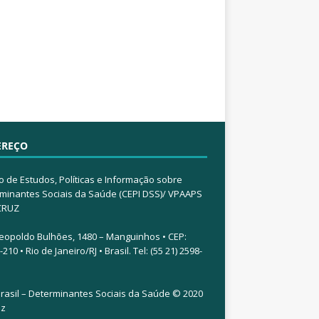
EREÇO
o de Estudos, Políticas e Informação sobre
minantes Sociais da Saúde (CEPI DSS)/ VPAAPS
CRUZ
eopoldo Bulhões, 1480 – Manguinhos • CEP:
210 • Rio de Janeiro/RJ • Brasil. Tel: (55 21) 2598-
rasil – Determinantes Sociais da Saúde © 2020
uz