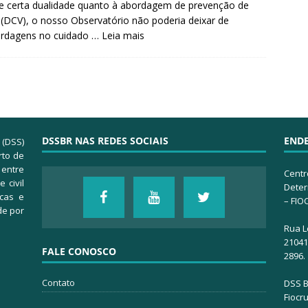
e certa dualidade quanto à abordagem de prevenção de
 (DCV), o nosso Observatório não poderia deixar de
bordagens no cuidado …
Leia mais
DSSBR NAS REDES SOCIAIS
END
 (DSS)
rto de
 entre
Centr
 civil
Deter
icas e
– FIO
de por
Rua L
21041-
FALE CONOSCO
2896.
Contato
DSS B
Fiocr