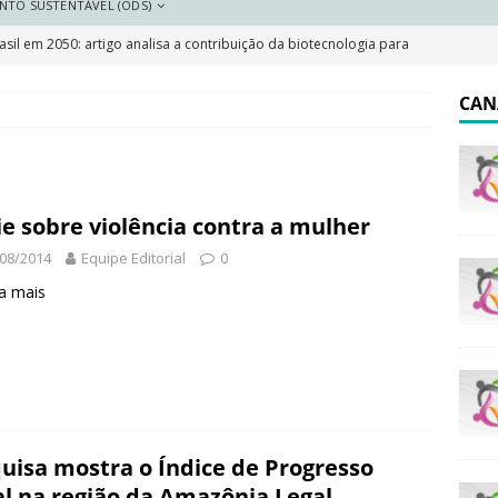
NTO SUSTENTÁVEL (ODS)
sil em 2050: artigo analisa a contribuição da biotecnologia para
DESTAQUE
CAN
 resilientes: a importância do plano local de adaptação
 Saneamento 2026
DESTAQUE
ie sobre violência contra a mulher
e e pobreza cai, mas Brasil segue marcado por desigualdades
08/2014
Equipe Editorial
0
a mais
olar indígena no Brasil: o que garante a lei e o que dizem os
uisa mostra o Índice de Progresso
al na região da Amazônia Legal