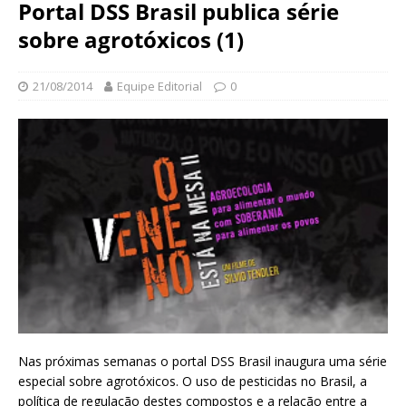
N
Portal DSS Brasil publica série
d
a
sobre agrotóxicos (1)
a
c
ç
i
ã
o
21/08/2014
Equipe Editorial
0
o
n
O
a
s
l
w
d
a
e
l
S
d
a
o
ú
C
d
r
e
u
P
z
ú
b
Nas próximas semanas o portal DSS Brasil inaugura uma série
l
especial sobre agrotóxicos. O uso de pesticidas no Brasil, a
i
política de regulação destes compostos e a relação entre a
c