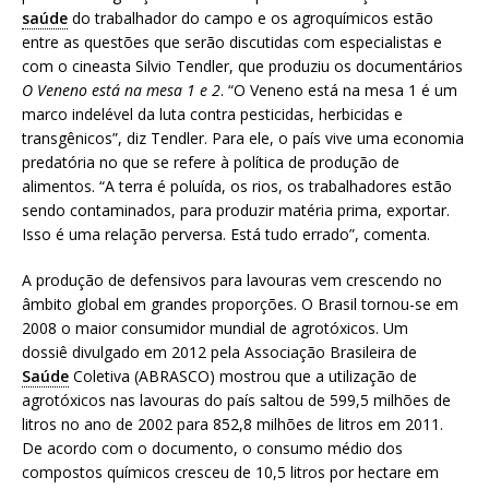
saúde
do trabalhador do campo e os agroquímicos estão
a
entre as questões que serão discutidas com especialistas e
S
com o cineasta Silvio Tendler, que produziu os documentários
e
O Veneno está na mesa 1 e 2
. “O Veneno está na mesa 1 é um
r
marco indelével da luta contra pesticidas, herbicidas e
g
transgênicos”, diz Tendler. Para ele, o país vive uma economia
i
predatória no que se refere à política de produção de
o
alimentos. “A terra é poluída, os rios, os trabalhadores estão
A
sendo contaminados, para produzir matéria prima, exportar.
r
Isso é uma relação perversa. Está tudo errado”, comenta.
o
u
A produção de defensivos para lavouras vem crescendo no
c
âmbito global em grandes proporções. O Brasil tornou-se em
a
2008 o maior consumidor mundial de agrotóxicos. Um
dossiê divulgado em 2012 pela Associação Brasileira de
Saúde
Coletiva (ABRASCO) mostrou que a utilização de
agrotóxicos nas lavouras do país saltou de 599,5 milhões de
litros no ano de 2002 para 852,8 milhões de litros em 2011.
De acordo com o documento, o consumo médio dos
compostos químicos cresceu de 10,5 litros por hectare em