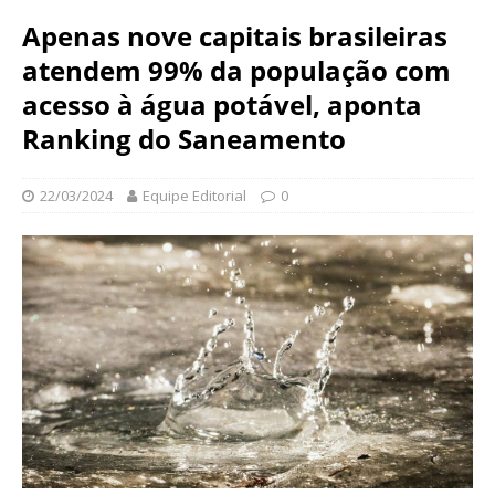
N
d
Apenas nove capitais brasileiras
a
a
c
atendem 99% da população com
ç
i
ã
acesso à água potável, aponta
o
o
n
Ranking do Saneamento
O
a
s
l
w
22/03/2024
Equipe Editorial
0
d
a
e
l
S
d
a
o
ú
C
d
r
e
u
P
z
ú
b
l
i
c