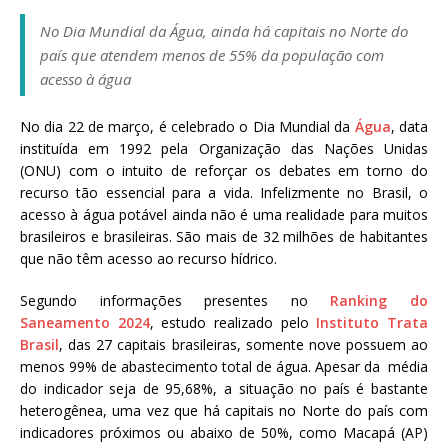
a
No Dia Mundial da Água,
ainda há capitais no Norte do
S
país que atendem menos de 55% da população com
e
acesso à água
r
g
No dia 22 de março, é celebrado o Dia Mundial da
Água
, data
i
instituída em 1992 pela Organização das Nações Unidas
o
(ONU) com o intuito de reforçar os debates em torno do
A
recurso tão essencial para a vida. Infelizmente no Brasil, o
r
acesso à água potável ainda não é uma realidade para muitos
o
brasileiros e brasileiras. São mais de 32 milhões de habitantes
u
que não têm acesso ao recurso hídrico.
c
a
Segundo informações presentes no
Ranking do
Saneamento 2024
, estudo realizado pelo
Instituto Trata
Brasil
, das 27 capitais brasileiras, somente nove possuem ao
menos 99% de abastecimento total de água. Apesar da média
do indicador seja de 95,68%, a situação no país é bastante
heterogênea, uma vez que há capitais no Norte do país com
indicadores próximos ou abaixo de 50%, como Macapá (AP)