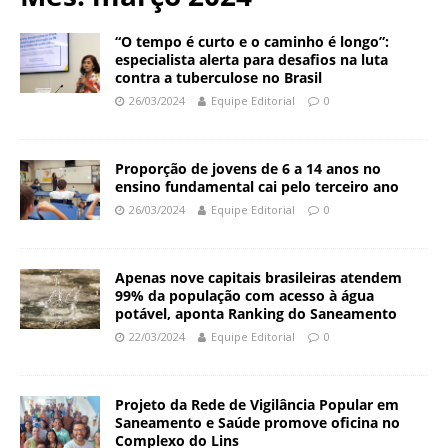
N
d
a
a
“O tempo é curto e o caminho é longo”:
c
especialista alerta para desafios na luta
ç
i
contra a tuberculose no Brasil
ã
o
26/03/2024
Equipe Editorial
0
o
n
O
a
s
l
Proporção de jovens de 6 a 14 anos no
w
d
ensino fundamental cai pelo terceiro ano
a
e
26/03/2024
Equipe Editorial
0
l
S
d
a
o
ú
Apenas nove capitais brasileiras atendem
C
d
99% da população com acesso à água
r
e
potável, aponta Ranking do Saneamento
u
P
22/03/2024
Equipe Editorial
0
z
ú
b
l
Projeto da Rede de Vigilância Popular em
i
Saneamento e Saúde promove oficina no
Complexo do Lins
c