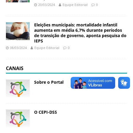
20/03/2024
Equipe Editorial
0
a
S
e
Eleições municipais: mortalidade infantil
r
aumenta em média 6,7% durante períodos
g
de transição de governo, aponta pesquisa do
i
IEPS
o
08/03/2024
Equipe Editorial
0
A
r
o
CANAIS
u
c
Sobre o Portal
a
O CEPI-DSS