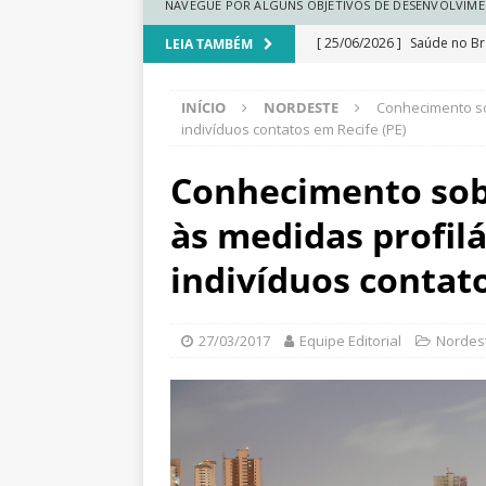
N
NAVEGUE POR ALGUNS OBJETIVOS DE DESENVOLVIME
a
[ 25/06/2026 ]
Saúde no Bra
LEIA TAMBÉM
c
i
a medicina regenerativa
o
INÍCIO
NORDESTE
Conhecimento so
[ 25/06/2026 ]
Comunidades
n
indivíduos contatos em Recife (PE)
a
climática
DESTAQUE
l
Conhecimento sob
[ 25/06/2026 ]
Ranking do
d
e
às medidas profilá
[ 25/06/2026 ]
Renda cresc
S
regionais
DESTAQUE
indivíduos contato
a
ú
[ 25/06/2026 ]
Educação esc
d
e
dados
DESTAQUE
27/03/2017
Equipe Editorial
Nordes
P
ú
b
l
i
c