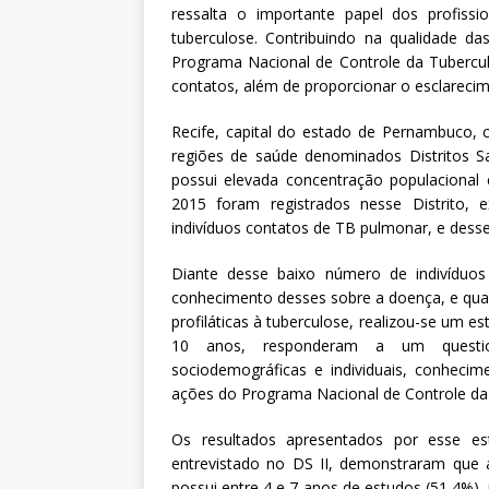
ressalta o importante papel dos profiss
tuberculose. Contribuindo na qualidade d
Programa Nacional de Controle da Tubercul
contatos, além de proporcionar o esclarecim
Recife, capital do estado de Pernambuco, ci
regiões de saúde denominados Distritos Sa
possui elevada concentração populacional 
2015 foram registrados nesse Distrito, 
indivíduos contatos de TB pulmonar, e dess
Diante desse baixo número de indivíduos
conhecimento desses sobre a doença, e quai
profiláticas à tuberculose, realizou-se um 
10 anos, responderam a um questioná
sociodemográficas e individuais, conhecim
ações do Programa Nacional de Controle da
Os resultados apresentados por esse est
entrevistado no DS II, demonstraram que 
possui entre 4 e 7 anos de estudos (51,4%),