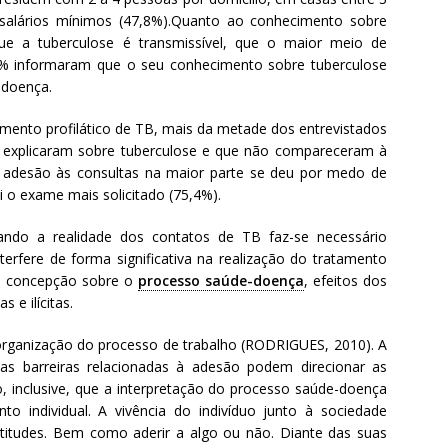
 salários mínimos (47,8%).Quanto ao conhecimento sobre
que a tuberculose é transmissível, que o maior meio de
54% informaram que o seu conhecimento sobre tuberculose
 doença.
amento profilático de TB, mais da metade dos entrevistados
o explicaram sobre tuberculose e que não compareceram à
A adesão às consultas na maior parte se deu por medo de
oi o exame mais solicitado (75,4%).
rando a realidade dos contatos de TB faz-se necessário
erfere de forma significativa na realização do tratamento
e, concepção sobre o
processo saúde-doença
, efeitos dos
 e ilícitas.
rganização do processo de trabalho (RODRIGUES, 2010). A
 as barreiras relacionadas à adesão podem direcionar as
, inclusive, que a interpretação do processo saúde-doença
 individual. A vivência do indivíduo junto à sociedade
atitudes. Bem como aderir a algo ou não. Diante das suas