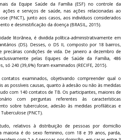
ionais da Equipe Saúde da Família (ESF) no controle da
as ações e serviços de saúde, nas ações relacionadas ao
ose (PNCT), junto aos casos, aos indivíduos considerados
ento e desmistificação da doença (BRASIL, 2015).
dade litorânea, é dividida política-administrativamente em
nitários (DS). Desses, o DS II, composto por 18 bairros,
e precárias condições de vida. De janeiro a dezembro de
exclusivamente pelas Equipes de Saúde da Família, 486
es, só 240 (39,6%) foram examinados (RECIFE, 2015).
 contatos examinados, objetivando compreender qual o
s as possíveis causas, quanto à adesão ou não às medidas
estudo com 140 contatos de TB. Os participantes, maiores de
rio com perguntas referentes às características
ento sobre tuberculose, adesão às medidas profiláticas e
 Tuberculose (PNCT).
udo, relativos à distribuição de pessoas por domicílio
a maioria é do sexo feminino, com 18 e 39 anos, parda,
 residem com 2 a 4 pessoas por domicílio, em casas entre 3