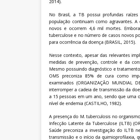
2014).
No Brasil, a TB possui profundas raízes
população continuam como agravantes. A 
novos e ocorrem 4,6 mil mortes. Embora 
tuberculose e no número de casos novos por
para ocorrência da doença (BRASIL, 2015).
Nesse contexto, apesar das relevantes impl
medidas de prevenção, controle e da const
Mesmo possuindo diagnóstico e tratamento 
OMS preconiza 85% de cura como impa
examinados (ORGANIZAÇÃO MUNDIAL DE S
interromper a cadeia de transmissão da doe
a 15 pessoas em um ano, sendo que uma o
nível de endemia (CASTILHO, 1982).
A presença do M. tuberculosis no organismo
Infecção Latente da Tuberculose (ILTB) 
Saúde preconiza a investigação do ILTB ne
transmissão e o início da quimioprofilaxia,