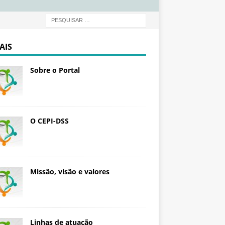
d
a
ç
ã
AIS
o
O
Sobre o Portal
s
w
a
l
d
O CEPI-DSS
o
C
r
u
Missão, visão e valores
z
Linhas de atuação