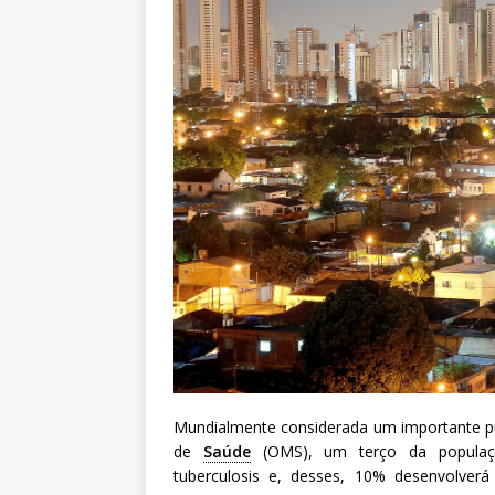
a
S
e
r
g
i
o
A
r
o
u
c
a
Mundialmente considerada um importante 
de
Saúde
(OMS), um terço da população
tuberculosis e, desses, 10% desenvolv