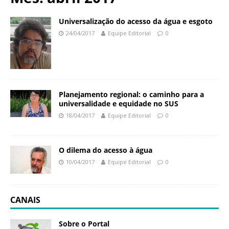
N
d
a
a
Universalização do acesso da água e esgoto
c
ç
24/04/2017
Equipe Editorial
0
i
ã
o
o
n
O
a
s
l
w
d
Planejamento regional: o caminho para a
a
e
universalidade e equidade no SUS
l
S
18/04/2017
Equipe Editorial
0
d
a
o
ú
C
d
O dilema do acesso à água
r
e
10/04/2017
Equipe Editorial
0
u
P
z
ú
b
CANAIS
l
i
Sobre o Portal
c