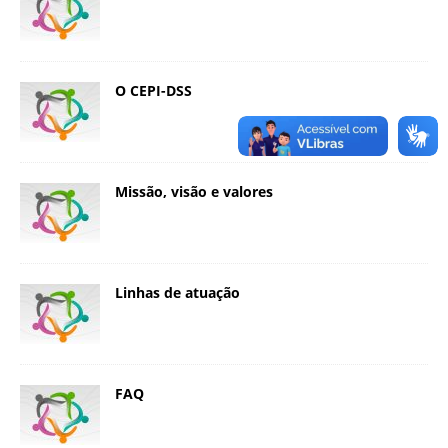
a
S
e
r
O CEPI-DSS
g
i
o
A
Missão, visão e valores
r
o
u
c
a
Linhas de atuação
FAQ