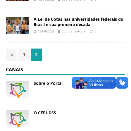
a
S
e
A Lei de Cotas nas universidades federais do
Brasil e sua primeira década
r
g
13/04/2022
Equipe Editorial
0
i
o
A
«
1
2
r
o
CANAIS
u
c
a
Sobre o Portal
O CEPI-DSS