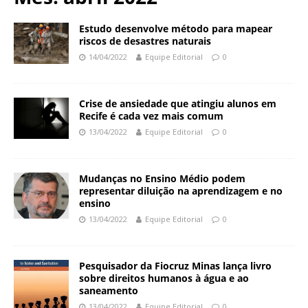
N
d
a
a
Estudo desenvolve método para mapear
c
riscos de desastres naturais
ç
i
14/04/2022
Equipe Editorial
0
ã
o
o
n
O
a
Crise de ansiedade que atingiu alunos em
s
l
Recife é cada vez mais comum
w
d
13/04/2022
Equipe Editorial
0
a
e
l
S
d
a
Mudanças no Ensino Médio podem
o
ú
representar diluição na aprendizagem e no
C
d
ensino
r
e
13/04/2022
Equipe Editorial
0
u
P
z
ú
b
Pesquisador da Fiocruz Minas lança livro
l
sobre direitos humanos à água e ao
i
saneamento
c
13/04/2022
Equipe Editorial
0