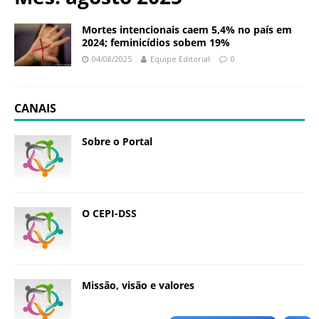
N
d
a
a
Mortes intencionais caem 5,4% no país em
c
2024; feminicídios sobem 19%
ç
i
04/08/2025
Equipe Editorial
0
ã
o
o
n
O
a
CANAIS
s
l
w
d
a
Sobre o Portal
e
l
S
d
a
o
ú
C
d
O CEPI-DSS
r
e
u
P
z
ú
b
l
Missão, visão e valores
i
c