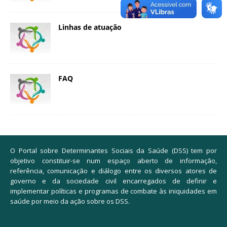
a
S
Linhas de atuação
e
r
g
i
o
FAQ
A
r
o
u
c
a
O Portal sobre Determinantes Sociais da Saúde (DSS) tem por
objetivo constituir-se num espaço aberto de informação,
referência, comunicação e diálogo entre os diversos atores de
governo e da sociedade civil encarregados de definir e
implementar políticas e programas de combate às iniquidades em
saúde por meio da ação sobre os DSS.