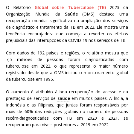
a
O Relatório
Global sobre Tuberculose (TB)
2023 da
S
Organização Mundial da
Saúde
(OMS) destaca uma
e
recuperação mundial significativa na ampliação dos serviços
r
de diagnóstico e tratamento da TB em 2022. Ele mostra uma
g
tendência encorajadora que começa a reverter os efeitos
i
prejudiciais das interrupções da COVID-19 nos serviços de TB.
o
A
Com dados de 192 países e regiões, o relatório mostra que
r
7,5 milhões de pessoas foram diagnosticadas com
o
tuberculose em 2022, o que representa o maior número
u
registrado desde que a OMS iniciou o monitoramento global
c
da tuberculose em 1995.
a
O aumento é atribuído à boa recuperação do acesso e da
prestação de serviços de
saúde
em muitos países. A Índia, a
Indonésia e as Filipinas, que juntas foram responsáveis por
mais de 60% das reduções globais no número de pessoas
recém-diagnosticadas com TB em 2020 e 2021, se
recuperaram para níveis posteriores a 2019 em 2022.