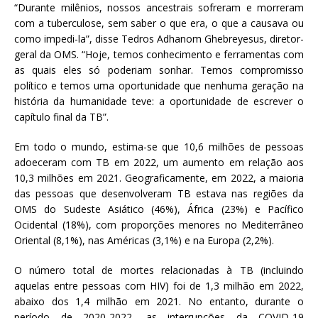
“Durante milênios, nossos ancestrais sofreram e morreram
com a tuberculose, sem saber o que era, o que a causava ou
como impedi-la”, disse Tedros Adhanom Ghebreyesus, diretor-
geral da OMS. “Hoje, temos conhecimento e ferramentas com
as quais eles só poderiam sonhar. Temos compromisso
político e temos uma oportunidade que nenhuma geração na
história da humanidade teve: a oportunidade de escrever o
capítulo final da TB”.
Em todo o mundo, estima-se que 10,6 milhões de pessoas
adoeceram com TB em 2022, um aumento em relação aos
10,3 milhões em 2021. Geograficamente, em 2022, a maioria
das pessoas que desenvolveram TB estava nas regiões da
OMS do Sudeste Asiático (46%), África (23%) e Pacífico
Ocidental (18%), com proporções menores no Mediterrâneo
Oriental (8,1%), nas Américas (3,1%) e na Europa (2,2%).
O número total de mortes relacionadas à TB (incluindo
aquelas entre pessoas com HIV) foi de 1,3 milhão em 2022,
abaixo dos 1,4 milhão em 2021. No entanto, durante o
período de 2020-2022, as interrupções da COVID-19