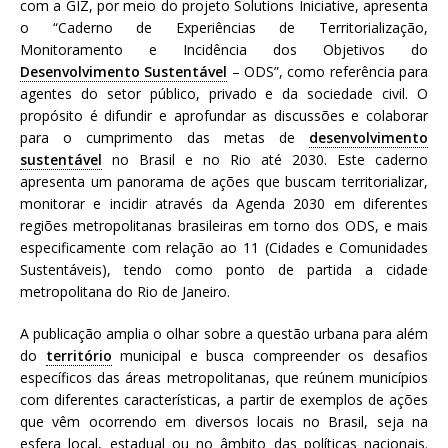
com a GIZ, por meio do projeto Solutions Iniciative, apresenta
a
o “Caderno de Experiências de Territorialização,
S
Monitoramento e Incidência dos Objetivos do
e
Desenvolvimento Sustentável
– ODS”, como referência para
r
agentes do setor público, privado e da sociedade civil. O
g
propósito é difundir e aprofundar as discussões e colaborar
i
para o cumprimento das metas de
desenvolvimento
o
sustentável
no Brasil e no Rio até 2030. Este caderno
A
apresenta um panorama de ações que buscam territorializar,
r
monitorar e incidir através da Agenda 2030 em diferentes
o
regiões metropolitanas brasileiras em torno dos ODS, e mais
u
especificamente com relação ao 11 (Cidades e Comunidades
c
Sustentáveis), tendo como ponto de partida a cidade
a
metropolitana do Rio de Janeiro.
A publicação amplia o olhar sobre a questão urbana para além
do
território
municipal e busca compreender os desafios
específicos das áreas metropolitanas, que reúnem municípios
com diferentes características, a partir de exemplos de ações
que vêm ocorrendo em diversos locais no Brasil, seja na
esfera local, estadual ou no âmbito das políticas nacionais.