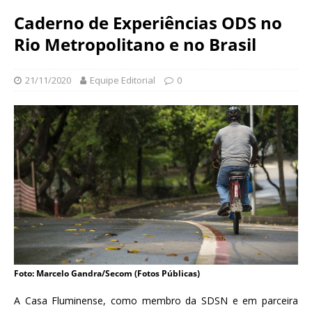
N
d
Caderno de Experiências ODS no
a
a
c
Rio Metropolitano e no Brasil
ç
i
ã
o
o
n
21/11/2020
Equipe Editorial
0
O
a
s
l
w
d
a
e
l
S
d
a
o
ú
C
d
r
e
u
P
z
ú
b
Foto: Marcelo Gandra/Secom (Fotos Públicas)
l
i
A Casa Fluminense, como membro da SDSN e em parceira
c