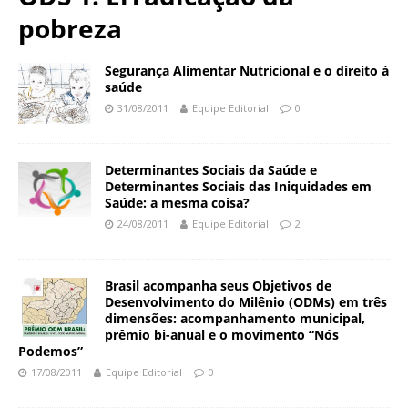
N
d
pobreza
a
a
c
ç
i
Segurança Alimentar Nutricional e o direito à
ã
o
saúde
o
n
31/08/2011
Equipe Editorial
0
O
a
s
l
w
d
Determinantes Sociais da Saúde e
a
e
Determinantes Sociais das Iniquidades em
l
Saúde: a mesma coisa?
S
d
a
24/08/2011
Equipe Editorial
2
o
ú
C
d
r
e
Brasil acompanha seus Objetivos de
u
Desenvolvimento do Milênio (ODMs) em três
P
z
dimensões: acompanhamento municipal,
ú
prêmio bi-anual e o movimento “Nós
b
Podemos”
l
17/08/2011
Equipe Editorial
0
i
c