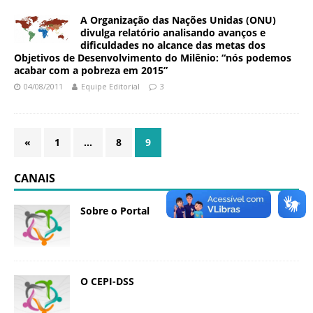
a
A Organização das Nações Unidas (ONU)
S
divulga relatório analisando avanços e
e
dificuldades no alcance das metas dos
Objetivos de Desenvolvimento do Milênio: “nós podemos
r
acabar com a pobreza em 2015”
g
04/08/2011
Equipe Editorial
3
i
o
A
r
«
1
…
8
9
o
u
CANAIS
c
a
Sobre o Portal
O CEPI-DSS