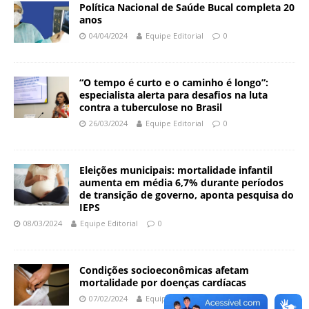
Política Nacional de Saúde Bucal completa 20
a
anos
S
04/04/2024
Equipe Editorial
0
e
r
g
“O tempo é curto e o caminho é longo”:
i
especialista alerta para desafios na luta
o
contra a tuberculose no Brasil
A
26/03/2024
Equipe Editorial
0
r
o
u
Eleições municipais: mortalidade infantil
c
aumenta em média 6,7% durante períodos
a
de transição de governo, aponta pesquisa do
IEPS
08/03/2024
Equipe Editorial
0
Condições socioeconômicas afetam
mortalidade por doenças cardíacas
07/02/2024
Equipe Editorial
0