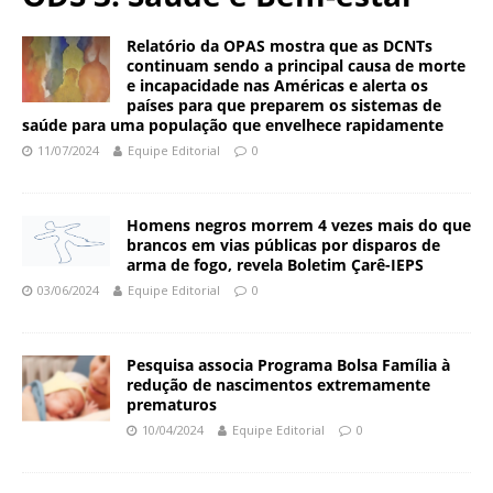
N
d
a
a
Relatório da OPAS mostra que as DCNTs
c
continuam sendo a principal causa de morte
ç
i
e incapacidade nas Américas e alerta os
ã
o
países para que preparem os sistemas de
o
saúde para uma população que envelhece rapidamente
n
O
a
11/07/2024
Equipe Editorial
0
s
l
w
d
a
e
Homens negros morrem 4 vezes mais do que
l
brancos em vias públicas por disparos de
S
d
arma de fogo, revela Boletim Çarê-IEPS
a
o
03/06/2024
Equipe Editorial
0
ú
C
d
r
e
u
Pesquisa associa Programa Bolsa Família à
P
z
redução de nascimentos extremamente
ú
prematuros
b
10/04/2024
Equipe Editorial
0
l
i
c