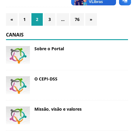
«
1
2
3
…
76
»
CANAIS
Sobre o Portal
O CEPI-DSS
Missão, visão e valores