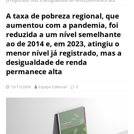
já registrado, mas a desigualdade de renda permanece alta
N
d
a
a
A taxa de pobreza regional, que
c
ç
i
aumentou com a pandemia, foi
ã
o
o
reduzida a um nível semelhante
n
O
a
ao de 2014 e, em 2023, atingiu o
s
l
menor nível já registrado, mas a
w
d
a
desigualdade de renda
e
l
S
permanece alta
d
a
o
ú
C
d
13/11/2024
Equipe Editorial
0
r
e
u
P
z
ú
b
l
i
c