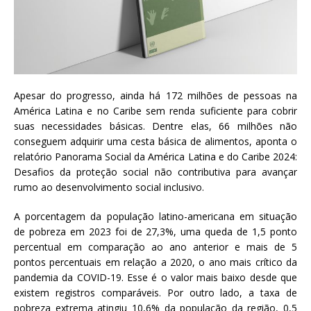
a
S
e
r
g
i
Apesar do progresso, ainda há 172 milhões de pessoas na
o
América Latina e no Caribe sem renda suficiente para cobrir
A
suas necessidades básicas. Dentre elas, 66 milhões não
r
conseguem adquirir uma cesta básica de alimentos, aponta o
o
relatório Panorama Social da América Latina e do Caribe 2024:
u
Desafios da proteção social não contributiva para avançar
c
rumo ao desenvolvimento social inclusivo.
a
A porcentagem da população latino-americana em situação
de pobreza em 2023 foi de 27,3%, uma queda de 1,5 ponto
percentual em comparação ao ano anterior e mais de 5
pontos percentuais em relação a 2020, o ano mais crítico da
pandemia da COVID-19. Esse é o valor mais baixo desde que
existem registros comparáveis. Por outro lado, a taxa de
pobreza extrema atingiu 10,6% da população da região, 0,5