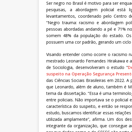
Ser negro no Brasil é motivo para ser enqu
pesquisas, a abordagem policial está 
levantamentos, coordenado pelo Centro de
“Negro trauma: racismo e abordagem poli
pessoas abordadas andando a pé e 71% no t
somem 48% da população do estado. Os da
possuem uma cor padrão, gerando um ciclo v
Visando entender como ocorre o racismo na 
mestrado Leonardo Fernandes Hirakawa e a 
de Sociologia, desenvolveram o estudo “
D
suspeito na Operação Segurança Present
das Ciências Sociais Brasileiras em 2022. A 
que Leonardo, além de aluno, também é Majo
tema da dissertação. “Essa é uma terminolo
entre policiais. Não importava se o policia
característica do suspeito, e então se respo
estudo, buscamos identificar essas relaçõe
utilizada amplamente”, afirma. Um dos de
integrante da organização, que consegue ad