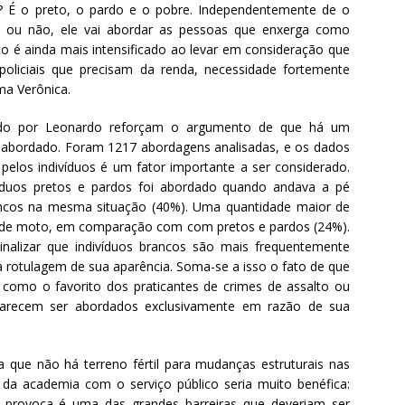
? É o preto, o pardo e o pobre. Independentemente de o
as ou não, ele vai abordar as pessoas que enxerga como
ato é ainda mais intensificado ao levar em consideração que
policiais que precisam da renda, necessidade fortemente
rma Verônica.
zado por Leonardo reforçam o argumento de que há um
 abordado. Foram 1217 abordagens analisadas, e os dados
 pelos indivíduos é um fator importante a ser considerado.
víduos pretos e pardos foi abordado quando andava a pé
ncos na mesma situação (40%). Uma quantidade maior de
 de moto, em comparação com com pretos e pardos (24%).
inalizar que indivíduos brancos são mais frequentemente
rotulagem de sua aparência. Soma-se a isso o fato de que
te como o favorito dos praticantes de crimes de assalto ou
 parecem ser abordados exclusivamente em razão de sua
ta que não há terreno fértil para mudanças estruturais nas
da academia com o serviço público seria muito benéfica:
o provoca é uma das grandes barreiras que deveriam ser