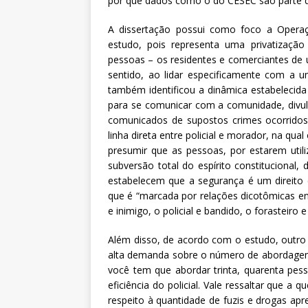
por que dados como o do CESEC são parte do
A dissertação possui como foco a Operaç
estudo, pois representa uma privatizaçã
pessoas – os residentes e comerciantes de 
sentido, ao lidar especificamente com a u
também identificou a dinâmica estabelecida
para se comunicar com a comunidade, divu
comunicados de supostos crimes ocorridos
linha direta entre policial e morador, na qu
presumir que as pessoas, por estarem uti
subversão total do espírito constitucional, 
estabelecem que a segurança é um direito
que é “marcada por relações dicotômicas en
e inimigo, o policial e bandido, o forasteiro 
Além disso, de acordo com o estudo, outro 
alta demanda sobre o número de abordagens 
você tem que abordar trinta, quarenta pess
eficiência do policial. Vale ressaltar que 
respeito à quantidade de fuzis e drogas a