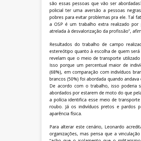
são essas pessoas que vão ser abordadas
policial ter uma aversão a pessoas negr
pobres para evitar problemas pra ele. Tal f
a OSP é um trabalho extra realizado por 
atrelada à desvalorização da profissão”, afi
Resultados do trabalho de campo reali
estereótipo quanto à escolha de quem será
revelam que o meio de transporte utilizado
Isso porque um percentual maior de indi
(68%), em comparação com indivíduos bra
brancos (50%) foi abordada quando andava
De acordo com o trabalho, isso poderia s
abordados por estarem de moto do que pela 
a polícia identifica esse meio de transpor
roubo. Já os indivíduos pretos e pardos
aparência física.
Para alterar este cenário, Leonardo acredi
organizações, mas pensa que a vinculação 
“acho que o isolamento que o militarism