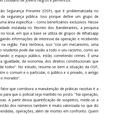
 cotidiano de jovens negros e periféricos.
ão Segurança Presente (OSP), que é problematizada no
o da segurança pública. Isso porque define um grupo de
uma área específica – como beneficiários exclusivos. Nesse
nidade instalada no Recreio dos Bandeirantes, a pesquisa
 no local, em que a base se utiliza de grupos de Whatsapp
lgando informações de interesse da operação e recebendo
 na região. Para Verônica, isso “cria um mecanismo, uma
al o residente pode dar vazão a todo o seu racismo, como ao
lizando o espaço público, estão cometendo crimes. É uma
da igualdade, da isonomia, dos direitos constitucionais que
 de todos”. No estudo, resume-se bem a situação da OSP,
tre o comum e o particular, o público e o privado, o amigo
e o morador”.
fator que corrobora a manutenção de práticas racistas é a
para que o policial seja mantido no posto. “Na operação,
oas. A partir dessa quantificação de suspeitos, mede-se a
a questão dos números também é muito valorizada no que diz
preendidas, operações, além de mortes em confronto. Quem