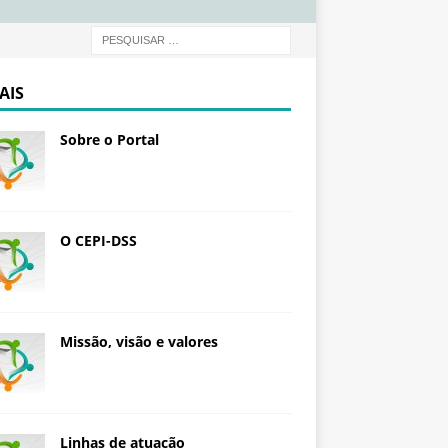
d
a
ç
ã
AIS
o
O
Sobre o Portal
s
w
a
l
d
O CEPI-DSS
o
C
r
u
Missão, visão e valores
z
Linhas de atuação