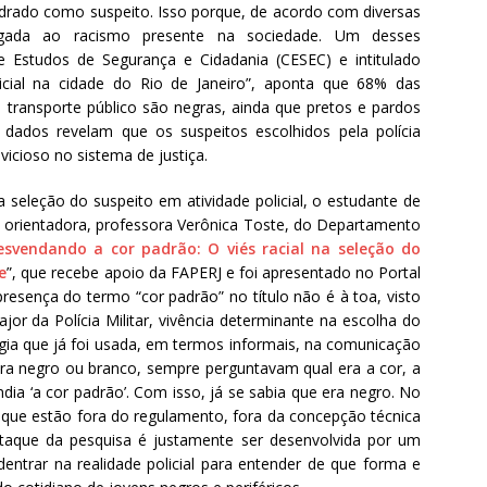
adrado como suspeito. Isso porque, de acordo com diversas
ligada ao racismo presente na sociedade. Um desses
 Estudos de Segurança e Cidadania (CESEC) e intitulado
cial na cidade do Rio de Janeiro”, aponta que 68% das
ransporte público são negras, ainda que pretos e pardos
dos revelam que os suspeitos escolhidos pela polícia
icioso no sistema de justiça.
seleção do suspeito em atividade policial, o estudante de
orientadora, professora Verônica Toste, do Departamento
esvendando a cor padrão: O viés racial na seleção do
e
”, que recebe apoio da FAPERJ e foi apresentado no Portal
presença do termo “cor padrão” no título não é à toa, visto
r da Polícia Militar, vivência determinante na escolha do
gia que já foi usada, em termos informais, na comunicação
l era negro ou branco, sempre perguntavam qual era a cor, a
ndia ‘a cor padrão’. Com isso, já se sabia que era negro. No
s que estão fora do regulamento, fora da concepção técnica
staque da pesquisa é justamente ser desenvolvida por um
entrar na realidade policial para entender de que forma e