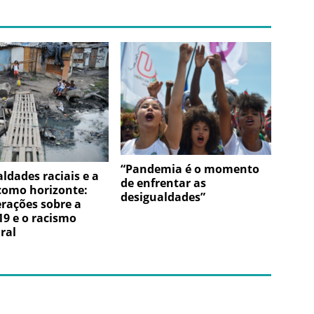
“Pandemia é o momento
ldades raciais e a
de enfrentar as
como horizonte:
desigualdades”
rações sobre a
9 e o racismo
ral