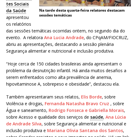
tes Sociais
a
Na tarde desta quarta-feira relatores destacam
da Saúde
S
sessões temáticas
apresentou
e
os relatórios
r
das sessões temáticas ocorridas ontem, no segundo dia do
g
evento. A relatora
Ana Lucia Andrade
, do CPqAM/FIOCRUZ,
i
abriu as apresentações, destacando a sessão plenária
o
Segurança alimentar e nutricional e inclusão produtiva.
A
r
“Hoje cerca de 150 cidades brasileiras ainda apresentam o
o
problema da desnutrição infantil. Há ainda muitos desafios a
u
serem enfrentados como alta prevalência de anemia,
c
hipovitaminose A, sobrepeso e obesidade”, destacou ela.
a
Também apresentaram seus relatos,
Elis Borde
, sobre
Violência e drogas,
Fernanda Natasha Bravo Cruz
, sobre
Água e saneamento,
Rodrigo Fonseca e Gabriella Morais
,
sobre Acesso e qualidade dos serviços de
saúde
,
Ana Lúcia
de Andrade Silva
, sobre Segurança alimentar e nutricional e
inclusão produtiva e
Mariana Olivia Santana dos Santos
,