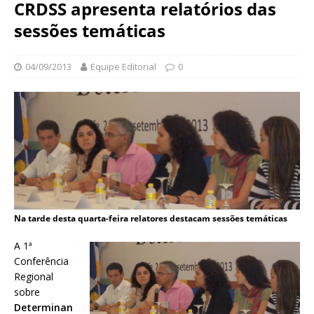
N
CRDSS apresenta relatórios das
d
a
sessões temáticas
a
c
ç
i
ã
o
04/09/2013
Equipe Editorial
0
o
n
O
a
s
l
w
d
a
e
l
S
d
a
o
ú
C
d
r
e
Na tarde desta quarta-feira relatores destacam sessões temáticas
u
P
z
A 1ª
ú
Conferência
b
Regional
l
sobre
i
Determinan
c