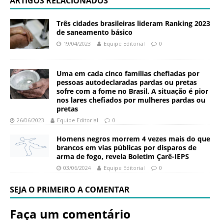
ARTIGOS RELACIONADOS
Três cidades brasileiras lideram Ranking 2023
de saneamento básico
19/04/2023
Equipe Editorial
0
Uma em cada cinco famílias chefiadas por
pessoas autodeclaradas pardas ou pretas
sofre com a fome no Brasil. A situação é pior
nos lares chefiados por mulheres pardas ou
pretas
26/06/2023
Equipe Editorial
0
Homens negros morrem 4 vezes mais do que
brancos em vias públicas por disparos de
arma de fogo, revela Boletim Çarê-IEPS
03/06/2024
Equipe Editorial
0
SEJA O PRIMEIRO A COMENTAR
Faça um comentário