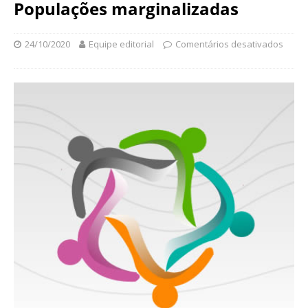
N
Populações marginalizadas
d
a
a
c
ç
24/10/2020
Equipe editorial
Comentários desativados
i
ã
o
o
n
O
a
s
l
w
d
a
e
l
S
d
a
o
ú
C
d
r
e
u
P
z
ú
b
l
i
c