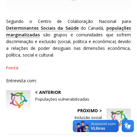
a
S
e
Segundo o Centro de Colaboração Nacional para
r
Determinantes Sociais da Saúde
do Canadá,
populações
g
marginalizadas
são grupos e comunidades que sofrem
i
discriminação e exclusão (social, política e econômica) devido
o
a relações de poder desiguais nas dimensões econômica,
A
política, social e cultural.
r
o
Fonte
u
c
Entrevista com:
a
ANTERIOR
Populações vulnerabilizadas
PRÓXIMO
Inclusão social