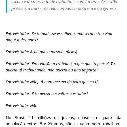
escola e do mercado de trabalho e conclui que eles estão
a
presos em barreiras relacionadas à pobreza e ao gênero.
S
e
r
g
Entrevistador: Se tu pudesse escolher, como seria a tua vida
i
daqui a dez anos?
o
A
Entrevistada: Acho que a mesma. (Risos)
r
o
Entrevistador: Em relação a trabalho, o que que tu pensa? Tu
u
queria tá trabalhando, não queria ou não importa?
c
a
Entrevistada: Não, tá bom mermo do jeito que eu tô.
Entrevistador: E tu pensa em voltar a estudar?
Entrevistada: Não.
No Brasil, 11 milhões de jovens, quase um quarto da
população entre 15 e 29 anos, não estudam nem trabalham.