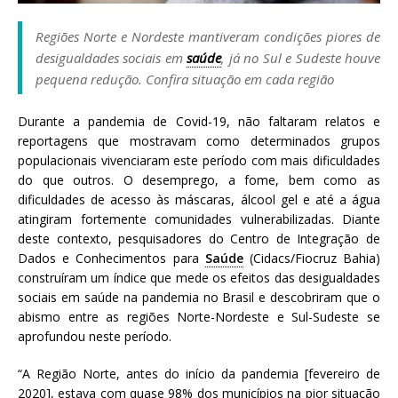
a
S
Regiões Norte e Nordeste mantiveram condições piores de
e
desigualdades sociais em
saúde
, já no Sul e Sudeste houve
r
pequena redução. Confira situação em cada região
g
i
Durante a pandemia de Covid-19, não faltaram relatos e
o
reportagens que mostravam como determinados grupos
A
populacionais vivenciaram este período com mais dificuldades
r
do que outros. O desemprego, a fome, bem como as
o
dificuldades de acesso às máscaras, álcool gel e até a água
u
atingiram fortemente comunidades vulnerabilizadas. Diante
c
deste contexto, pesquisadores do Centro de Integração de
a
Dados e Conhecimentos para
Saúde
(Cidacs/Fiocruz Bahia)
construíram um índice que mede os efeitos das desigualdades
sociais em saúde na pandemia no Brasil e descobriram que o
abismo entre as regiões Norte-Nordeste e Sul-Sudeste se
aprofundou neste período.
“A Região Norte, antes do início da pandemia [fevereiro de
2020], estava com quase 98% dos municípios na pior situação