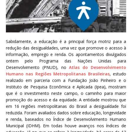
a
S
e
r
g
i
Sabidamente, a educação é a principal força motriz para a
o
redução das desigualdades, uma vez que promove o acesso à
A
informação, emprego e renda. Os apontamentos divulgados
r
ontem pelo Programa das Nações Unidas para
o
Desenvolvimento (PNUD), no
Atlas do Desenvolvimento
u
Humano nas Regiões Metropolitanas Brasileiras
,
estudo
c
realizado em parceria
com a Fundação João Pinheiro
e o
a
Instituto de Pesquisa Econômica e Aplicada (Ipea), mostram
que é o investimento neste campo, o caminho para maior
promoção do acesso e da equidade. A entidade mostrou que
em 16 regiões metropolitanas do Brasil a desigualdade foi
reduzida. Foram avaliados dados sobre educação, longevidade
e renda, baseados no Índice de Desenvolvimento Humano
Municipal (IDHM). Em todas houve avanços nos índices de