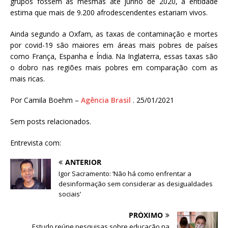
grupos fossem as mesmas até junho de 2020, a entidade
estima que mais de 9.200 afrodescendentes estariam vivos.
Ainda segundo a Oxfam, as taxas de contaminação e mortes
por covid-19 são maiores em áreas mais pobres de países
como França, Espanha e Índia. Na Inglaterra, essas taxas são
o dobro nas regiões mais pobres em comparação com as
mais ricas.
Por Camila Boehm –
Agência Brasil
. 25/01/2021
Sem posts relacionados.
Entrevista com:
ANTERIOR
Igor Sacramento: ‘Não há como enfrentar a
desinformação sem considerar as desigualdades
sociais’
PRÓXIMO
Estudo reúne pesquisas sobre educação na