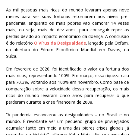
a
As mil pessoas mais ricas do mundo levaram apenas nove
S
meses para ver suas fortunas retornarem aos níveis pré-
e
pandemia, enquanto os mais pobres vão demorar 14 vezes
r
mais, ou seja, mais de dez anos, para conseguir repor as
g
perdas devido ao impacto econômico da doença. A conclusão
i
é do relatório
O Vírus da Desigualdade
, lançado pela Oxfam,
o
na abertura do Fórum Econômico Mundial em Davos, na
A
Suíça.
r
o
Em fevereiro de 2020, foi identificado o valor da fortuna dos
u
mais ricos, representando 100%. Em março, essa riqueza caiu
c
para 70,3%, voltando aos 100% em novembro. Como base de
a
comparação sobre a velocidade dessa recuperação, os mais
ricos do mundo levaram cinco anos para recuperar o que
perderam durante a crise financeira de 2008.
“A pandemia escancarou as desigualdades – no Brasil e no
mundo. É revoltante ver um pequeno grupo de privilegiados
acumular tanto em meio a uma das piores crises globais já
ocorridas na história”, afirmou Katia Maia, diretora executiva