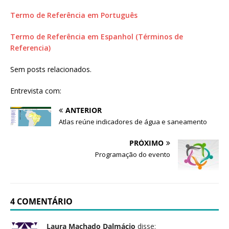
a
Termo de Referência em Português
S
e
Termo de Referência em Espanhol (Términos de
r
Referencia)
g
i
Sem posts relacionados.
o
A
Entrevista com:
r
o
ANTERIOR
u
Atlas reúne indicadores de água e saneamento
c
PRÓXIMO
a
Programação do evento
4 COMENTÁRIO
Laura Machado Dalmácio
disse: