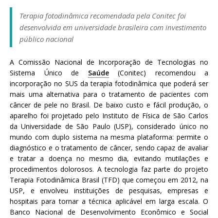
a
Terapia fotodinâmica recomendada pela Conitec foi
S
desenvolvida em universidade brasileira com investimento
e
público nacional
r
g
A Comissão Nacional de Incorporação de Tecnologias no
i
Sistema Único de
Saúde
(Conitec) recomendou a
o
incorporação no SUS da terapia fotodinâmica que poderá ser
A
mais uma alternativa para o tratamento de pacientes com
r
câncer de pele no Brasil. De baixo custo e fácil produção, o
o
aparelho foi projetado pelo Instituto de Física de São Carlos
u
da Universidade de São Paulo (USP), considerado único no
c
mundo com duplo sistema na mesma plataforma: permite o
a
diagnóstico e o tratamento de câncer, sendo capaz de avaliar
e tratar a doença no mesmo dia, evitando mutilações e
procedimentos dolorosos. A tecnologia faz parte do projeto
Terapia Fotodinâmica Brasil (TFD) que começou em 2012, na
USP, e envolveu instituições de pesquisas, empresas e
hospitais para tornar a técnica aplicável em larga escala. O
Banco Nacional de Desenvolvimento Econômico e Social