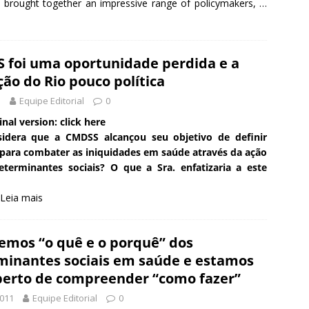
rought together an impressive range of policymakers, …
 foi uma oportunidade perdida e a
ão do Rio pouco política
1
Equipe Editorial
0
inal version: click here
sidera que a CMDSS alcançou seu objetivo de definir
 para combater as iniquidades em saúde através da ação
eterminantes sociais? O que a Sra. enfatizaria a este
Leia mais
bemos “o quê e o porquê” dos
minantes sociais em saúde e estamos
perto de compreender “como fazer”
2011
Equipe Editorial
0