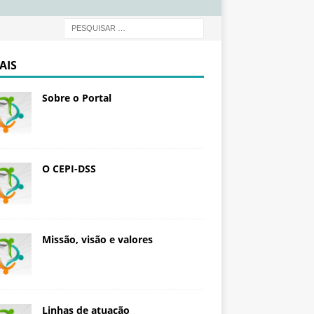
d
a
ç
ã
AIS
o
O
Sobre o Portal
s
w
a
l
d
O CEPI-DSS
o
C
r
u
Missão, visão e valores
z
Linhas de atuação