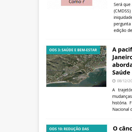
Será que
(CMDSS) r
iniquidad
pergunta 
edição d
A paci
ODS 3: SAÚDE E BEM-ESTAR
Janeir
aborda
Saúde
08/12/2
A trajet
mudanças 
história.
Nacional 
O cân
ODS 10: REDUÇÃO DAS