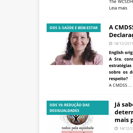
The WCSDH b
Leia mais
A CMDSS
ODS 3: SAÚDE E BEM-ESTAR
Declaraç
18/12/201
English orig
A Sra. con
estratégias
sobre os d
respeito?
A CMDSS …
Já sa
ODS 10: REDUÇÃO DAS
DESIGUALDADES
deter
mais 
14/12/