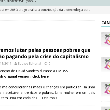
NTO SUSTENTÁVEL (ODS)
sil em 2050: artigo analisa a contribuição da biotecnologia para
DESTAQUE
CAN
 resilientes: a importância do plano local de adaptação
 Saneamento 2026
DESTAQUE
emos lutar pelas pessoas pobres que
e e pobreza cai, mas Brasil segue marcado por desigualdades
ão pagando pela crise do capitalismo
11/2011
Equipe Editorial
0
olar indígena no Brasil: o que garante a lei e o que dizem os
venção de David Sanders durante a CMDSS.
sh original version:
click here
 me concentrar nas mães e crianças em particular. Há uma
a inaceitável entre ricos e pobres. Uma mulher em um país
e tem uma em cada dez …
Leia mais