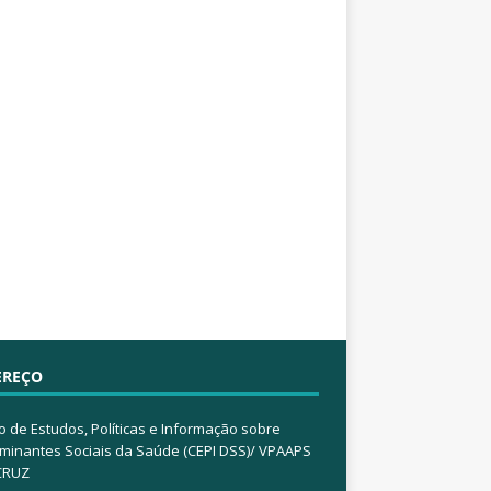
EREÇO
o de Estudos, Políticas e Informação sobre
minantes Sociais da Saúde (CEPI DSS)/ VPAAPS
CRUZ