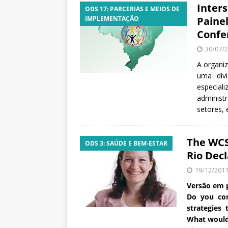
Inter
a
ODS 17: PARCERIAS E MEIOS DE
IMPLEMENTAÇÃO
Painel
S
e
Confe
r
30/07/
g
A organi
i
uma divi
o
especial
A
administ
r
setores,
o
u
c
The WCS
a
ODS 3: SAÚDE E BEM-ESTAR
Rio Decl
19/12/201
Versão em p
Do you con
strategies
What would