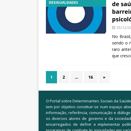
DESIGUALDADES
de saú
barrei
psicol
05/12/2
No Brasil
sendo o m
raro ante
que cresc
1
2
…
16
»
O Portal sobre Determinantes Sociais da Saúde
tem por objetivo constituir-se num espaço abe
informação, referência, comunicação e diálogo
os diversos atores de governo e da sociedade
encarregados de definir e implementar polít
programas de combate às iniquidades em saú