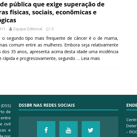
de pública que exige superação de
ras físicas, sociais, econômicas e
ógicas
011
Equipe Editorial
5
, o segundo tipo mais frequente de câncer é o de mama,
ais comum entre as mulheres. Embora seja relativamente
s dos 35 anos, apresenta acima desta idade uma incidência
e rápida e progressivamente, segundo …
Leia mais
DSSBR NAS REDES SOCIAIS
END
 (DSS)
rto de
 entre
Centr
 civil
Deter
icas e
– FIO
de por