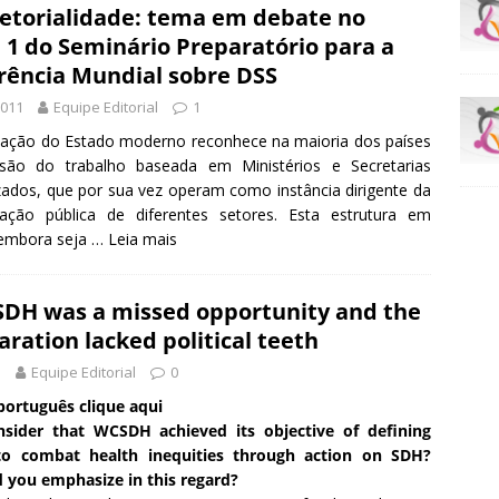
setorialidade: tema em debate no
 1 do Seminário Preparatório para a
rência Mundial sobre DSS
2011
Equipe Editorial
1
zação do Estado moderno reconhece na maioria dos países
são do trabalho baseada em Ministérios e Secretarias
izados, que por sua vez operam como instância dirigente da
ração pública de diferentes setores. Esta estrutura em
 embora seja …
Leia mais
DH was a missed opportunity and the
aration lacked political teeth
1
Equipe Editorial
0
ortuguês clique aqui
sider that WCSDH achieved its objective of defining
 to combat health inequities through action on SDH?
 you emphasize in this regard?