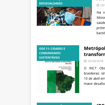
DESIGUALDADES
a
20/
S
Na v
e
Mois
r
saúde
g
prot
i
bacté
o
A
r
Metrópole
ODS 11: CIDADES E
o
COMUNIDADES
transfor
u
SUSTENTÁVEIS
c
20/04/2018
a
O INCT Obse
brasileiras: 
10 de abril e
maior desafi