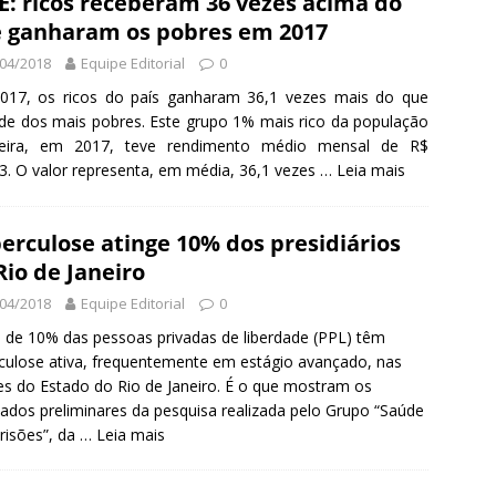
E: ricos receberam 36 vezes acima do
 ganharam os pobres em 2017
04/2018
Equipe Editorial
0
017, os ricos do país ganharam 36,1 vezes mais do que
e dos mais pobres. Este grupo 1% mais rico da população
ileira, em 2017, teve rendimento médio mensal de R$
3. O valor representa, em média, 36,1 vezes …
Leia mais
erculose atinge 10% dos presidiários
Rio de Janeiro
04/2018
Equipe Editorial
0
 de 10% das pessoas privadas de liberdade (PPL) têm
culose ativa, frequentemente em estágio avançado, nas
es do Estado do Rio de Janeiro. É o que mostram os
tados preliminares da pesquisa realizada pelo Grupo “Saúde
risões”, da …
Leia mais