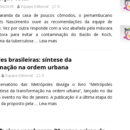
04/2018
Equipe Editorial
0
aranda da casa de poucos cômodos, o pernambucano
és Nascimento ouve as recomendações da equipe de
. Vez por outra responde com a voz abafada pela máscara
etora para evitar a contaminação do Bacilo de Koch,
ria da tuberculose …
Leia mais
s brasileiras: síntese da
mação na ordem urbana
Equipe Editorial
0
rvatório das Metrópoles divulga o livro “Metrópoles
síntese da transformação na ordem urbana”, lançado no dia
m evento no Rio de Janeiro. A publicação é a última etapa do
o da proposto pela …
Leia mais