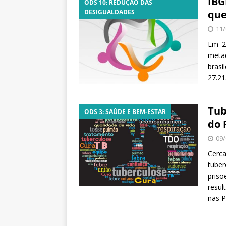
IBG
ODS 10: REDUÇÃO DAS
DESIGUALDADES
que
11/
Em 2
metad
bras
27.21
Tub
ODS 3: SAÚDE E BEM-ESTAR
do 
09/
Cerca
tuber
prisõ
resul
nas P