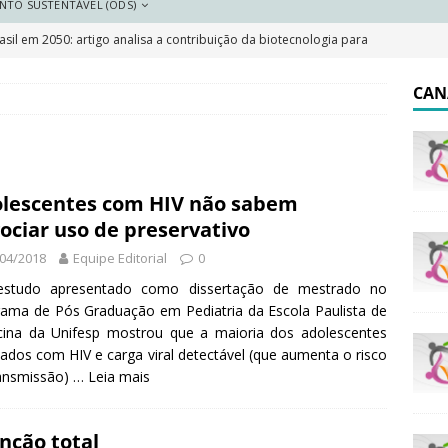
NTO SUSTENTÁVEL (ODS)
sil em 2050: artigo analisa a contribuição da biotecnologia para
DESTAQUE
CAN
 resilientes: a importância do plano local de adaptação
 Saneamento 2026
DESTAQUE
lescentes com HIV não sabem
e e pobreza cai, mas Brasil segue marcado por desigualdades
ociar uso de preservativo
04/2018
Equipe Editorial
0
olar indígena no Brasil: o que garante a lei e o que dizem os
studo apresentado como dissertação de mestrado no
ama de Pós Graduação em Pediatria da Escola Paulista de
cina da Unifesp mostrou que a maioria dos adolescentes
tados com HIV e carga viral detectável (que aumenta o risco
ransmissão) …
Leia mais
nção total