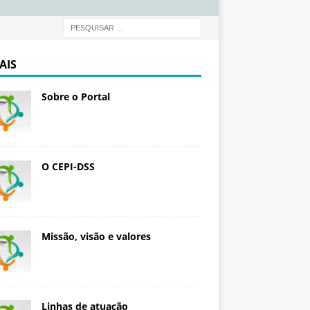
d
a
ç
ã
AIS
o
O
Sobre o Portal
s
w
a
l
d
O CEPI-DSS
o
C
r
u
Missão, visão e valores
z
Linhas de atuação