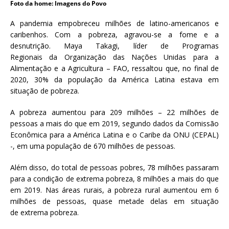
Foto da home: Imagens do Povo
a
S
A pandemia empobreceu milhões de latino-americanos e
e
caribenhos. Com a pobreza, agravou-se a fome e a
r
desnutrição. Maya Takagi, líder de Programas
g
Regionais da Organização das Nações Unidas para a
i
Alimentação e a Agricultura – FAO, ressaltou que, no final de
o
2020, 30% da população da América Latina estava em
A
situação de pobreza.
r
o
A pobreza aumentou para 209 milhões – 22 milhões de
u
pessoas a mais do que em 2019, segundo dados da Comissão
c
Econômica para a América Latina e o Caribe da ONU (CEPAL)
a
-, em uma população de 670 milhões de pessoas.
Além disso, do total de pessoas pobres, 78 milhões passaram
para a condição de extrema pobreza, 8 milhões a mais do que
em 2019. Nas áreas rurais, a pobreza rural aumentou em 6
milhões de pessoas, quase metade delas em situação
de extrema pobreza.