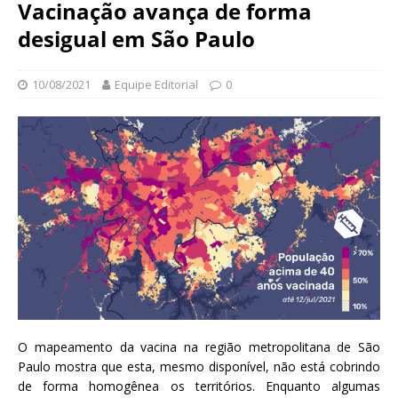
N
Vacinação avança de forma
d
a
desigual em São Paulo
a
c
ç
i
ã
o
10/08/2021
Equipe Editorial
0
o
n
O
a
s
l
w
d
a
e
l
S
d
a
o
ú
C
d
r
e
u
P
z
ú
b
O mapeamento da vacina na região metropolitana de São
l
Paulo mostra que esta, mesmo disponível, não está cobrindo
i
de forma homogênea os territórios. Enquanto algumas
c