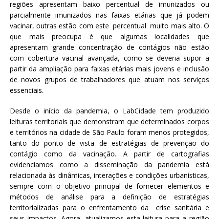
regiões apresentam baixo percentual de imunizados ou
a
parcialmente imunizados nas faixas etárias que já podem
S
vacinar, outras estão com este percentual muito mais alto. O
e
que mais preocupa é que algumas localidades que
r
apresentam grande concentração de contágios não estão
g
com cobertura vacinal avançada, como se deveria supor a
i
partir da ampliação para faixas etárias mais jovens e inclusão
o
de novos grupos de trabalhadores que atuam nos serviços
A
essenciais.
r
o
Desde o início da pandemia, o LabCidade tem produzido
u
leituras territoriais que demonstram que determinados corpos
c
e territórios na cidade de São Paulo foram menos protegidos,
a
tanto do ponto de vista de estratégias de prevenção do
contágio como da vacinação. A partir de cartografias
evidenciamos como a disseminação da pandemia está
relacionada às dinâmicas, interações e condições urbanísticas,
sempre com o objetivo principal de fornecer elementos e
métodos de análise para a definição de estratégias
territorializadas para o enfrentamento da crise sanitária e
seus impactos. Agora, atualizamos esta leitura para a região