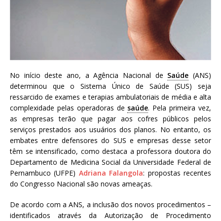
a
S
e
r
g
i
o
No início deste ano, a Agência Nacional de
Saúde
(ANS)
A
determinou que o Sistema Único de Saúde (SUS) seja
r
ressarcido de exames e terapias ambulatoriais de média e alta
o
complexidade pelas operadoras de
saúde
. Pela primeira vez,
u
as empresas terão que pagar aos cofres públicos pelos
c
serviços prestados aos usuários dos planos. No entanto, os
a
embates entre defensores do SUS e empresas desse setor
têm se intensificado, como destaca a professora doutora do
Departamento de Medicina Social da Universidade Federal de
Pernambuco (UFPE)
Adriana Falangola
: propostas recentes
do Congresso Nacional são novas ameaças.
De acordo com a ANS, a inclusão dos novos procedimentos –
identificados através da Autorização de Procedimento