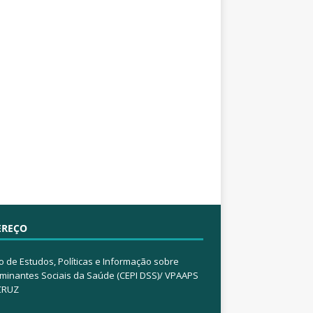
EREÇO
o de Estudos, Políticas e Informação sobre
minantes Sociais da Saúde (CEPI DSS)/ VPAAPS
CRUZ