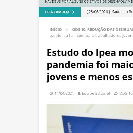
N
NAVEGUE POR ALGUNS OBJETIVOS DE DESENVOLVIME
a
[ 25/06/2026 ]
Saúde no Bra
LEIA TAMBÉM
c
i
a medicina regenerativa
o
INÍCIO
ODS 10: REDUÇÃO DAS DESIGU
[ 25/06/2026 ]
Comunidades
n
pandemia foi maior para trabalhadores joven
a
climática
DESTAQUE
l
Estudo do Ipea mo
[ 25/06/2026 ]
Ranking do
d
e
pandemia foi maio
[ 25/06/2026 ]
Renda cresc
S
regionais
DESTAQUE
jovens e menos es
a
ú
[ 25/06/2026 ]
Educação esc
d
e
dados
DESTAQUE
14/04/2021
Equipe Editorial
ODS 10
P
ú
b
l
i
c