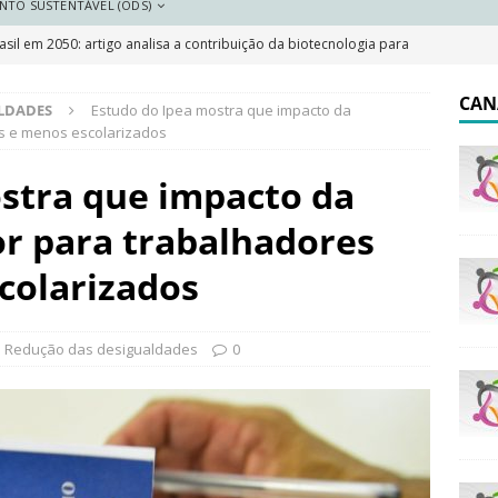
NTO SUSTENTÁVEL (ODS)
sil em 2050: artigo analisa a contribuição da biotecnologia para
DESTAQUE
CAN
ALDADES
Estudo do Ipea mostra que impacto da
 resilientes: a importância do plano local de adaptação
s e menos escolarizados
stra que impacto da
 Saneamento 2026
DESTAQUE
r para trabalhadores
e e pobreza cai, mas Brasil segue marcado por desigualdades
colarizados
olar indígena no Brasil: o que garante a lei e o que dizem os
: Redução das desigualdades
0