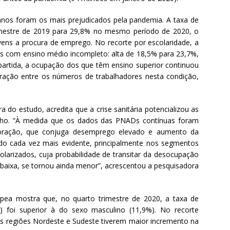
anos foram os mais prejudicados pela pandemia. A taxa de
imestre de 2019 para 29,8% no mesmo período de 2020, o
ens a procura de emprego. No recorte por escolaridade, a
s com ensino médio incompleto: alta de 18,5% para 23,7%,
rtida, a ocupação dos que têm ensino superior continuou
ração entre os números de trabalhadores nesta condição,
 do estudo, acredita que a crise sanitária potencializou as
alho. “À medida que os dados das PNADs contínuas foram
erioração, que conjuga desemprego elevado e aumento da
do cada vez mais evidente, principalmente nos segmentos
olarizados, cuja probabilidade de transitar da desocupação
a baixa, se tornou ainda menor”, acrescentou a pesquisadora
pea mostra que, no quarto trimestre de 2020, a taxa de
 foi superior à do sexo masculino (11,9%). No recorte
 as regiões Nordeste e Sudeste tiverem maior incremento na