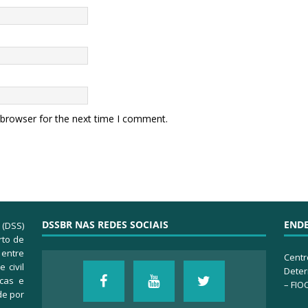
 browser for the next time I comment.
DSSBR NAS REDES SOCIAIS
END
 (DSS)
rto de
 entre
Centr
 civil
Deter
icas e
– FIO
de por