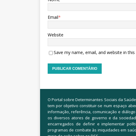
Email
*
Website
Save my name, email, and website in this
O Portal sobre Determinantes Sociais da Saúde
tem por objetivo constituir-se num espaço abe
informação, referência, comunicação e diálogo
os diversos atores de governo e da sociedade
encarregados de definir e implementar polít
programas de combate às iniquidades em saú
meio da ação sobre os DSS.