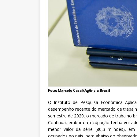
a
S
e
r
g
i
o
A
r
o
u
c
a
Foto: Marcelo Casal/Agência Brasil
O Instituto de Pesquisa Econômica Aplicad
desempenho recente do mercado de trabalho
semestre de 2020, o mercado de trabalho b
Contínua, embora a ocupação tenha voltado
menor valor da série (80,3 milhões), em 
ocupados no país, bem abaixo do observado