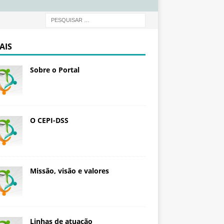
d
a
ç
ã
AIS
o
O
Sobre o Portal
s
w
a
l
d
O CEPI-DSS
o
C
r
u
Missão, visão e valores
z
Linhas de atuação