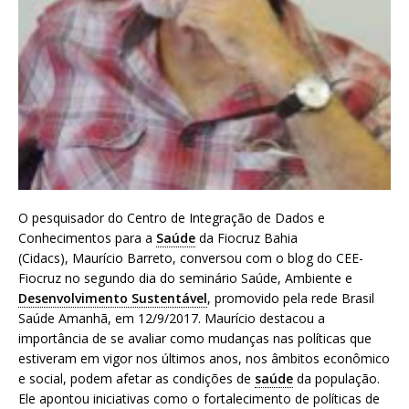
a
S
e
r
g
i
o
A
r
o
u
O pesquisador do Centro de Integração de Dados e
c
Conhecimentos para a
Saúde
da Fiocruz Bahia
a
(Cidacs), Maurício Barreto, conversou com o blog do CEE-
Fiocruz no segundo dia do seminário Saúde, Ambiente e
Desenvolvimento Sustentável
, promovido pela rede Brasil
Saúde Amanhã, em 12/9/2017. Maurício destacou a
importância de se avaliar como mudanças nas políticas que
estiveram em vigor nos últimos anos, nos âmbitos econômico
e social, podem afetar as condições de
saúde
da população.
Ele apontou iniciativas como o fortalecimento de políticas de